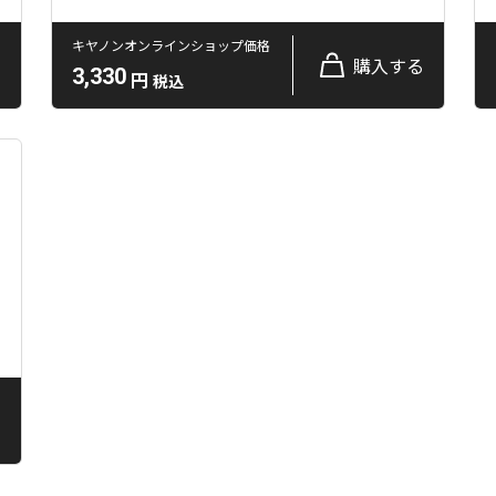
キヤノンオンラインショップ価格
る
購入する
3,330
円
税込
る
る