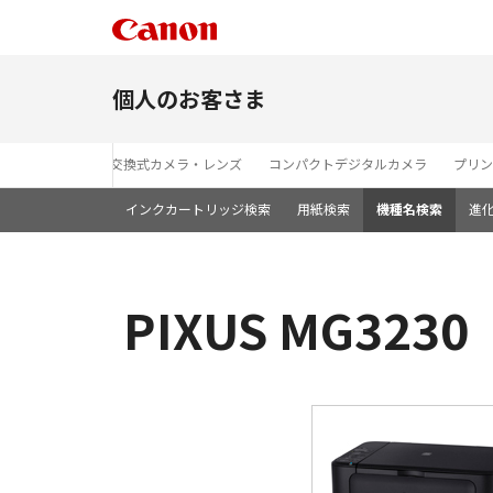
個人のお客さま
レンズ交換式カメラ・レンズ
コンパクトデジタルカメラ
プリン
インクカートリッジ検索
用紙検索
機種名検索
進
PIXUS MG32