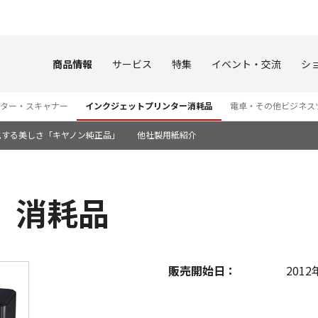
このページの本文へ
商品情報
サービス
特集
イベント・交流
シ
ター・スキャナー
インクジェットプリンター消耗品
電卓・その他ビジネス
化する美しさ「キヤノン純正品」
他社製用紙紹介
30 消耗品
販売開始日：
2012