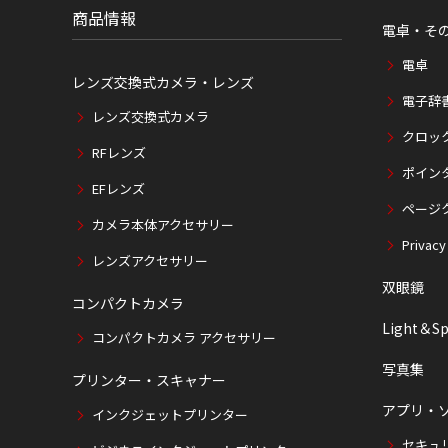
商品情報
電卓・そ
電卓
レンズ交換式カメラ・レンズ
電子辞
レンズ交換式カメラ
クロッ
RFレンズ
ポイン
EFレンズ
ページ
カメラ本体アクセサリー
Privacy
レンズアクセサリー
双眼鏡
コンパクトカメラ
Light＆Sp
コンパクトカメラ アクセサリー
写真集
プリンター・スキャナー
アプリ・
インクジェットプリンター
セキュ