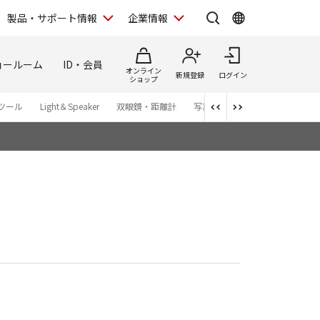
製品・サポート情報
企業情報
ョールーム
ID・会員
オンライン
新規登録
ログイン
ショップ
ツール
Light＆Speaker
双眼鏡・距離計
写真集
アプリ・ソフトウエ