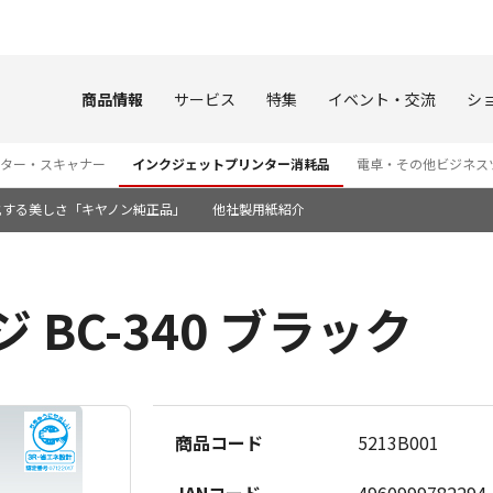
このページの本文へ
商品情報
サービス
特集
イベント・交流
シ
ター・スキャナー
インクジェットプリンター消耗品
電卓・その他ビジネス
化する美しさ「キヤノン純正品」
他社製用紙紹介
 BC-340 ブラック
商品コード
5213B001