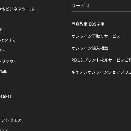
サービス
の他ビジネスツール
写真教室 EOS学園
書
オンライン下取りサービス
ク&タイマー
オンライン購入相談
ター
PIXUS プリント枚ルサービスご
クリッカー
 Talk
キヤノンオンラインショップの
eaker
ソフトウエア
リティ