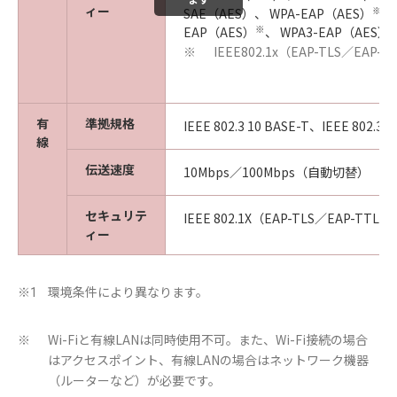
ィー
※
SAE（AES）、 WPA-EAP（AES）
、
※
EAP（AES）
、 WPA3-EAP（AES）
IEEE802.1x（EAP-TLS／EAP
※
有
準拠規格
IEEE 802.3 10 BASE-T、IEEE 802.3u
線
伝送速度
10Mbps／100Mbps（自動切替）
セキュリテ
IEEE 802.1X（EAP-TLS／EAP-TTL
ィー
環境条件により異なります。
※1
Wi-Fiと有線LANは同時使用不可。また、Wi-Fi接続の場合
※
はアクセスポイント、有線LANの場合はネットワーク機器
（ルーターなど）が必要です。