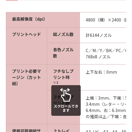
最高解像度（dpi）
4800（横）×2400（縦
プリントヘッド
総ノズル数
計6144ノズル
各色ノズル
C／M／Y／BK／PC／GY
数
768x8 ノズル
プリント必要マ
フチなしプ
上下左右：0mm
ージン（カット
リント時
※2
紙）
フチありプ
上端：3mm、下端：5
リント時
3.4mm（レター・リー
スクロールでき
6.4mm、右：6.3mm
ます
の推奨は上／下端：各2
使用可能用紙サ
上トレイ
A3ノビ、A3、A4、A5、