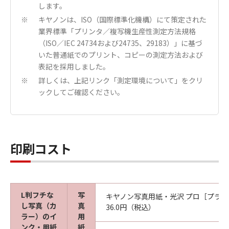
します。
キヤノンは、ISO（国際標準化機構）にて策定された
※
業界標準「プリンタ／複写機生産性測定方法規格
（ISO／IEC 24734および24735、29183）」に基づ
いた普通紙でのプリント、コピーの測定方法および
表記を採用しました。
詳しくは、上記リンク「測定環境について」をクリ
※
ックしてご確認ください。
印刷コスト
L判フチな
写
キヤノン写真用紙・光沢 プロ［プラ
し写真（カ
真
36.0円（税込）
ラー）のイ
用
ンク・用紙
紙