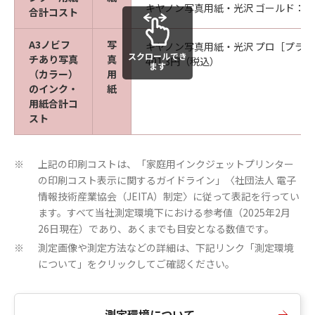
キヤノン写真用紙・光沢 ゴールド：約2
合計コスト
A3ノビフ
写
キヤノン写真用紙・光沢 プロ［プラ
スクロールでき
チあり写真
真
401.3円（税込）
ます
（カラー）
用
のインク・
紙
用紙合計コ
スト
上記の印刷コストは、「家庭用インクジェットプリンター
※
の印刷コスト表示に関するガイドライン」〈社団法人 電子
情報技術産業協会（JEITA）制定〉に従って表記を行ってい
ます。すべて当社測定環境下における参考値（2025年2月
26日現在）であり、あくまでも目安となる数値です。
測定画像や測定方法などの詳細は、下記リンク「測定環境
※
について」をクリックしてご確認ください。
測定環境について