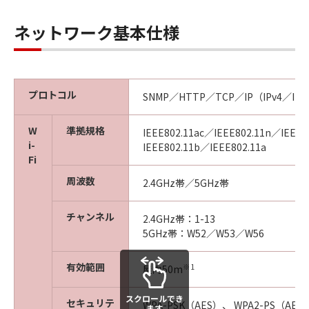
ネットワーク基本仕様
プロトコル
SNMP／HTTP／TCP／IP（IPv4／IPv
W
準拠規格
IEEE802.11ac／IEEE802.11n／IEEE8
i-
IEEE802.11b／IEEE802.11a
Fi
周波数
2.4GHz帯／5GHz帯
チャンネル
2.4GHz帯：1-13
5GHz帯：W52／W53／W56
有効範囲
※1
屋内50m
スクロールでき
セキュリテ
WPA-PSK（AES）、 WPA2-PS（AES
ます