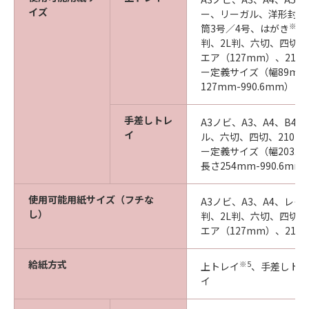
イズ
ー、リーガル、洋形封筒
※3
筒3号／4号、はがき
判、2L判、六切、四切、
エア（127mm）、210
ー定義サイズ（幅89mm
127mm-990.6mm）
手差しトレ
A3ノビ、A3、A4、B4
イ
ル、六切、四切、210×
ー定義サイズ（幅203.2m
長さ254mm-990.6mm
使用可能用紙サイズ（フチな
A3ノビ、A3、A4、レ
し）
判、2L判、六切、四切、
エア（127mm）、210×
給紙方式
※5
上トレイ
、手差しトレ
イ