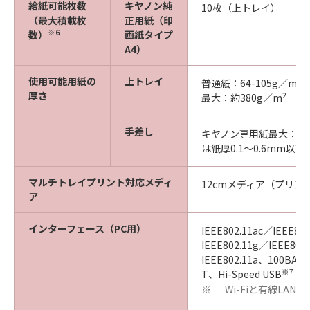
給紙可能枚数
キヤノン純
10枚（上トレイ）
（最大積載枚
正用紙（印
※6
数）
画紙タイプ
A4）
使用可能用紙の
上トレイ
2
普通紙：64-105g／m
厚さ
2
最大：約380g／m
手差し
キヤノン専用紙最大： 約3
は紙厚0.1～0.6mm以下
マルチトレイプリント対応メディ
12cmメディア（プリン
ア
インターフェース（PC用）
IEEE802.11ac／IEEE80
IEEE802.11g／IEEE802
IEEE802.11a、100BAS
※7
T、Hi-Speed USB
Wi-Fiと有線LAN
※