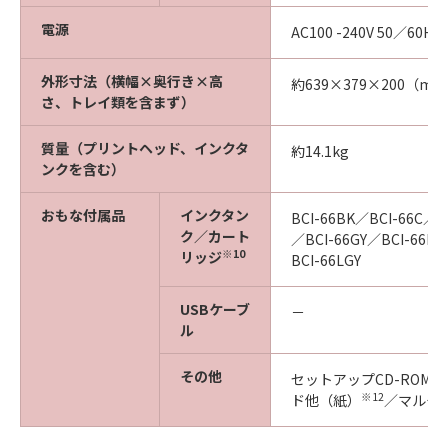
電源
AC100 -240V 50／60Hz
外形寸法（横幅×奥行き×高
約639×379×200（m
さ、トレイ類を含まず）
質量（プリントヘッド、インクタ
約14.1kg
ンクを含む）
おもな付属品
インクタン
BCI-66BK／BCI-66C／B
ク／カート
／BCI-66GY／BCI-66P
※10
リッジ
BCI-66LGY
USBケーブ
－
ル
その他
※1
セットアップCD-ROM
※12
ド他（紙）
／マルチ