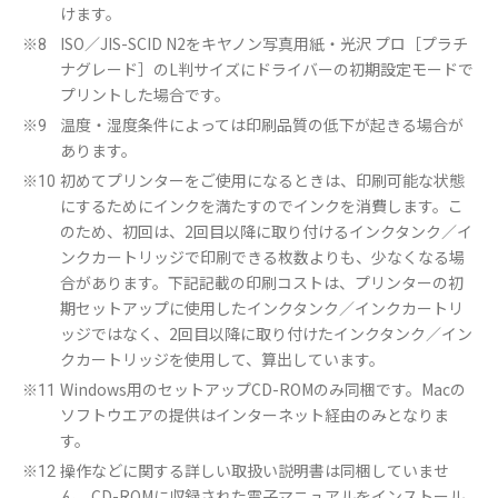
けます。
ISO／JIS-SCID N2をキヤノン写真用紙・光沢 プロ［プラチ
※8
ナグレード］のL判サイズにドライバーの初期設定モードで
プリントした場合です。
温度・湿度条件によっては印刷品質の低下が起きる場合が
※9
あります。
初めてプリンターをご使用になるときは、印刷可能な状態
※10
にするためにインクを満たすのでインクを消費します。こ
のため、初回は、2回目以降に取り付けるインクタンク／イ
ンクカートリッジで印刷できる枚数よりも、少なくなる場
合があります。下記記載の印刷コストは、プリンターの初
期セットアップに使用したインクタンク／インクカートリ
ッジではなく、2回目以降に取り付けたインクタンク／イン
クカートリッジを使用して、算出しています。
Windows用のセットアップCD-ROMのみ同梱です。Macの
※11
ソフトウエアの提供はインターネット経由のみとなりま
す。
操作などに関する詳しい取扱い説明書は同梱していませ
※12
ん。CD-ROMに収録された電子マニュアルをインストール