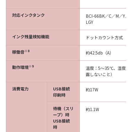
対応インクタンク
BCI-66BK／C／M／Y／
LGY
インク残量検知機能
ドットカウント方式
※8
稼働音
約42.5db（A）
※9
動作環境
温度：5～35℃、湿度：
露しないこと）
消費電力
USB接続
約17W
印刷時
待機（スリ
約1.1W
ープ）時
USB接続
時