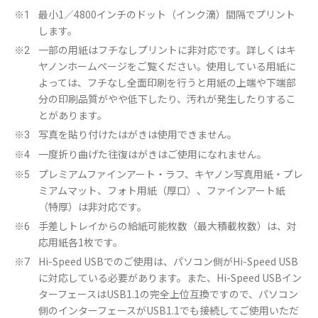
最小1／4800インチのドット（インク滴）間隔でプリント
※1
します。
一部の用紙はフチなしプリントに非対応です。詳しくはキ
※2
ヤノンホームページをご覧ください。使用している用紙に
よっては、フチなし全面印刷を行うと用紙の上端や下端部
分の印刷品質がやや低下したり、汚れが発生したりするこ
とがあります。
写真を貼り付けたはがきは使用できません。
※3
一度折り曲げた往復はがきはご使用になれません。
※4
プレミアムファインアート・ラフ、キヤノン写真用紙・プレ
※5
ミアムマット、フォト用紙（厚口）、ファインアート紙
（特厚）は非対応です。
手差しトレイからの給紙可能枚数（最大積載枚数）は、対
※6
応用紙各1枚です。
Hi-Speed USBでのご使用は、パソコン側がHi-Speed USB
※7
に対応している必要があります。また、Hi-Speed USBイン
ターフェースはUSB1.1の完全上位互換ですので、パソコン
側のインターフェースがUSB1.1でも接続してご使用いただ