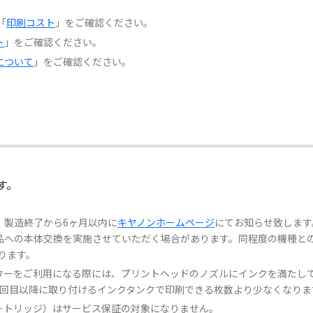
「
印刷コスト
」をご確認ください。
ト
」をご確認ください。
について
」をご確認ください。
す。
、製造終了から6ヶ月以内に
キヤノンホームページ
にてお知らせ致します
品への本体交換を実施させていただく場合があります。同程度の機種と
ります。
ターをご利用になる際には、プリントヘッドのノズルにインクを満たし
2回目以降に取り付けるインクタンクで印刷できる枚数より少なくなりま
ートリッジ）はサービス保証の対象になりません。