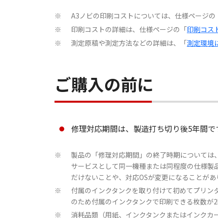
A3ノビの印刷コストについては、仕様ページの
※
印刷コストの詳細は、仕様ページの「
印刷コス
※
測定原稿や測定方法などの詳細は、「
測定環境
※
ご購入の前に
修理対応期間は、製造打ち切り後5年間で
製品の「修理対応期間」の終了時期については
※
サービスとして同一機種または同程度の仕様製
だけないことや、対応OSが変更になることがあ
付属のインクタンクを取り付けて初めてプリン
※
のため付属のインクタンクで印刷できる枚数が
消耗品類（用紙、インクタンクまたはインクカ
※