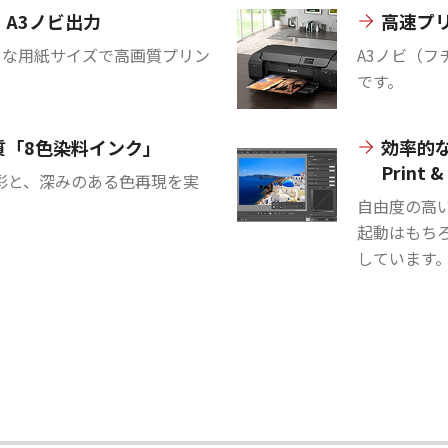
A3ノビ出力
高速プ
まな用紙サイズで高画質プリン
A3ノビ（フ
です。
質「8色染料インク」
効率的な
Print 
彩と、深みのある色再現を実
自由度の高
起動はもち
しています