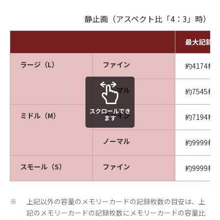
静止画（アスペクト比「4：3」時）
最大記録枚
ラージ（L）
ファイン
約4174枚
ノーマル
約7545枚
スクロールでき
ミドル（M）
ファイン
約7194枚
ます
ノーマル
約9999枚
スモール（S）
ファイン
約9999枚
上記以外の容量のメモリーカードの記録枚数の目安は、上
※
記のメモリーカードの記録枚数にメモリーカードの容量比