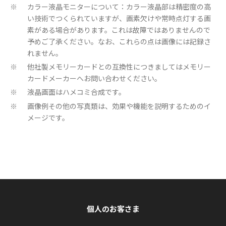
カラー液晶モニターについて：カラー液晶部は精密度の高
※
い技術でつくられていますが、画素欠けや常時点灯する画
素がある場合があります。これは故障ではありませんので
予めご了承ください。なお、これらの点は画像には記録さ
れません。
他社製メモリーカードとの互換性につきましてはメモリー
※
カードメーカーへお問い合わせください。
液晶画面はハメコミ合成です。
※
画像例その他の写真類は、効果や機能を説明するためのイ
※
メージです。
個人のお客さま