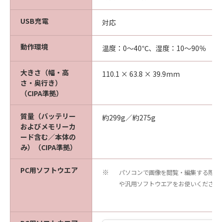
USB充電
対応
動作環境
温度：0～40℃、湿度：10～90％
大きさ（幅・高
110.1 × 63.8 × 39.9mm
さ・奥行き）
（CIPA準拠）
質量（バッテリー
約299g／約275g
およびメモリーカ
ード含む／本体の
み）（CIPA準拠）
PC用ソフトウエア
パソコンで画像を閲覧・編集する際は
※
や汎用ソフトウエアをお使いください