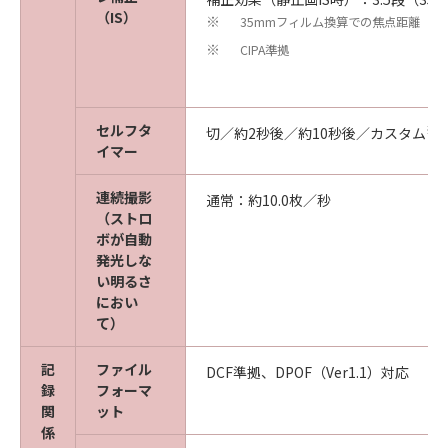
（IS）
35mmフィルム換算での焦点距離
※
CIPA準拠
※
セルフタ
※1
切／約2秒後／約10秒後／カスタム
イマー
連続撮影
通常：約10.0枚／秒
（ストロ
ボが自動
発光しな
い明るさ
におい
て）
記
ファイル
DCF準拠、DPOF（Ver1.1）対応
録
フォーマ
関
ット
係