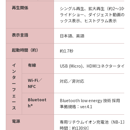
再生関係
シングル再生、拡大再生（約2～10倍
ライドショー、ダイジェスト動画のリ
ックス表示、ヒストグラム表示
表示言語
日本語、英語
起動時間（約）
約1.7秒
イ
有線
USB (Micro)、HDMIコネクタータイプ
ン
タ
Wi-Fi／
対応／非対応
ー
NFC
フ
ェ
Bluetoot
Bluetooth low energy 技術 採用
ー
h®
準拠規格：ver.4.1
ス
電源
専用リチウムイオン充電池（NB-13L/N
時間：約130分］