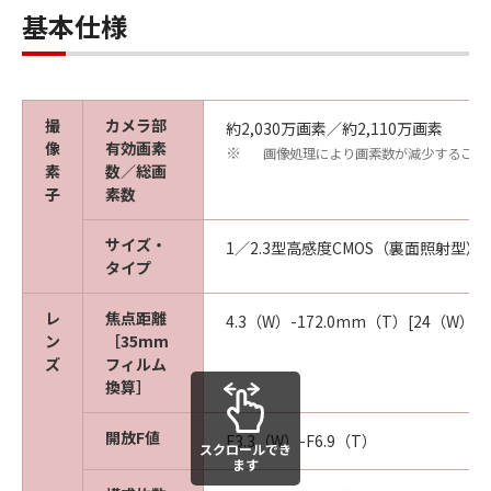
基本仕様
撮
カメラ部
約2,030万画素／約2,110万画素
像
有効画素
画像処理により画素数が減少すること
※
素
数／総画
子
素数
サイズ・
1／2.3型高感度CMOS（裏面照射型）
タイプ
レ
焦点距離
4.3（W）-172.0mm（T）[24（W）
ン
［35mm
ズ
フィルム
換算］
開放F値
F3.3（W）-F6.9（T）
スクロールでき
ます