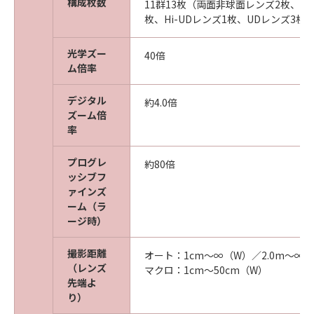
構成枚数
11群13枚（両面非球面レンズ2枚、片
枚、Hi-UDレンズ1枚、UDレンズ3枚
光学ズー
40倍
ム倍率
デジタル
約4.0倍
ズーム倍
率
プログレ
約80倍
ッシブフ
ァインズ
ーム（ラ
ージ時）
撮影距離
オート：1cm～∞（W）／2.0m～∞（
（レンズ
マクロ：1cm～50cm（W）
先端よ
り）