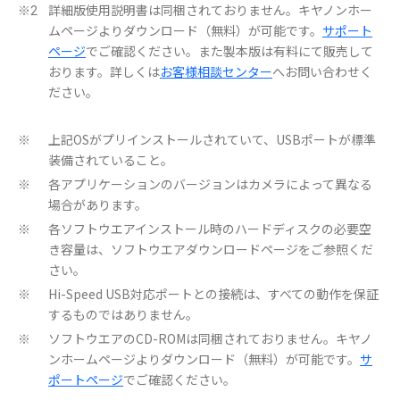
詳細版使用説明書は同梱されておりません。キヤノンホー
※2
ムページよりダウンロード（無料）が可能です。
サポート
ページ
でご確認ください。また製本版は有料にて販売して
おります。詳しくは
お客様相談センター
へお問い合わせく
ださい。
上記OSがプリインストールされていて、USBポートが標準
※
装備されていること。
各アプリケーションのバージョンはカメラによって異なる
※
場合があります。
各ソフトウエアインストール時のハードディスクの必要空
※
き容量は、ソフトウエアダウンロードページをご参照くだ
さい。
Hi-Speed USB対応ポートとの接続は、すべての動作を保証
※
するものではありません。
ソフトウエアのCD-ROMは同梱されておりません。キヤノ
※
ンホームページよりダウンロード（無料）が可能です。
サ
ポートページ
でご確認ください。