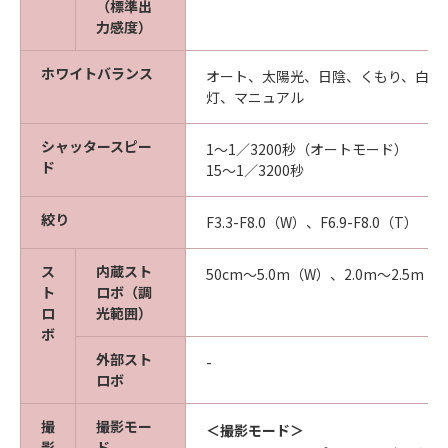
（標準出
力感度）
ホワイトバランス
オート、太陽光、日陰、くもり、白熱
灯、マニュアル
シャッタースピー
1～1／3200秒（オートモード）
ド
15～1／3200秒
絞り
F3.3-F8.0（W）、F6.9-F8.0（T）
ス
内蔵スト
50cm～5.0m（W）、2.0m〜2.5m（
ト
ロボ（調
ロ
光範囲）
ボ
外部スト
-
ロボ
撮
撮影モー
＜撮影モード＞
影
ド