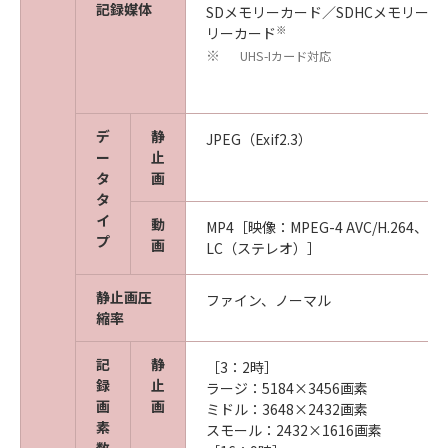
記録媒体
SDメモリーカード／SDHCメモリーカ
※
リーカード
UHS-Iカード対応
※
デ
静
JPEG（Exif2.3）
ー
止
タ
画
タ
イ
動
MP4［映像：MPEG-4 AVC/H.264、音声
プ
画
LC（ステレオ）］
静止画圧
ファイン、ノーマル
縮率
記
静
［3：2時］
録
止
ラージ：5184×3456画素
画
画
ミドル：3648×2432画素
素
スモール：2432×1616画素