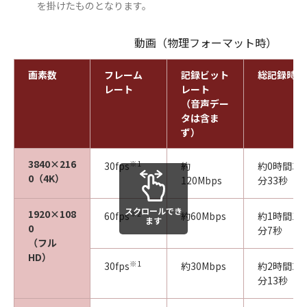
を掛けたものとなります。
動画（物理フォーマット時）
画素数
フレーム
記録ビット
総記録時間
レート
レート
（音声デー
タは含ま
ず）
3840×216
※1
30fps
約
約0時間35
0（4K）
120Mbps
分33秒
スクロールでき
1920×108
※2
60fps
約60Mbps
約1時間11
ます
0
分7秒
（フル
HD）
※1
30fps
約30Mbps
約2時間22
分13秒