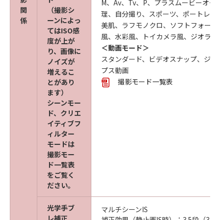
M、Av、Tv、P、プラスムービーオ
関
（撮影シ
理、自分撮り、スポーツ、ポートレー
係
ーンによっ
美肌、ラフモノクロ、ソフトフォーカ
てはISO感
風、水彩風、トイカメラ風、ジオラマ
度が上が
＜動画モード＞
り、画像に
スタンダード、ビデオスナップ、ジオ
ノイズが
プス動画
増えるこ
撮影モード一覧表
とがあり
ます）
シーンモー
ド、クリエ
イティブフ
ィルター
モードは
撮影モー
ド一覧表
をご覧く
ださい。
光学手ブ
マルチシーンIS
レ補正
補正効果（静止画IS時）：3.5段（35