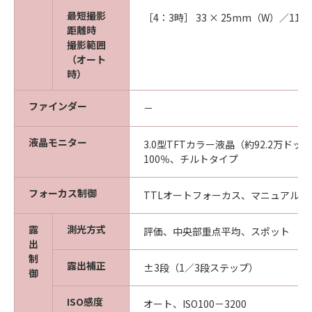
最短撮影
［4：3時］ 33 × 25mm（W）／119
距離時
撮影範囲
（オート
時）
ファインダー
－
液晶モニター
3.0型TFTカラー液晶（約92.2万ド
100％、チルトタイプ
フォーカス制御
TTLオートフォーカス、マニュアルフ
露
測光方式
評価、中央部重点平均、スポット
出
制
露出補正
±3段（1／3段ステップ）
御
ISO感度
オート、ISO100－3200