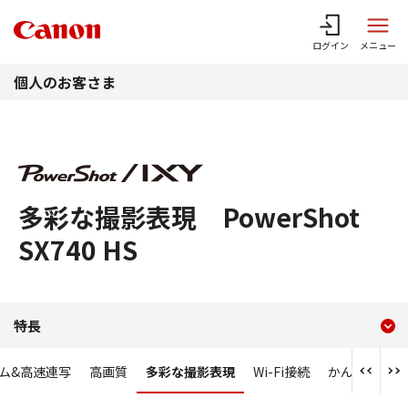
このページの本文へ
ログイン
メニュー
個人のお客さま
多彩な撮影表現 PowerShot
SX740 HS
現在のコンテンツ
多彩な撮影表現 PowerShot 
特長
コンテンツメニュー
ーム&高速連写
高画質
多彩な撮影表現
Wi-Fi接続
かんたん撮影