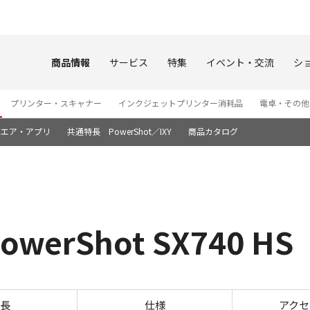
このページの本文へ
商品情報
サービス
特集
イベント・交流
シ
プリンター・スキャナー
インクジェットプリンター消耗品
電卓・その他
ウエア・アプリ
共通特長 PowerShot／IXY
商品カタログ
rShot SX740 HS
撮影サンプル PowerShot S
長
仕様
アクセ