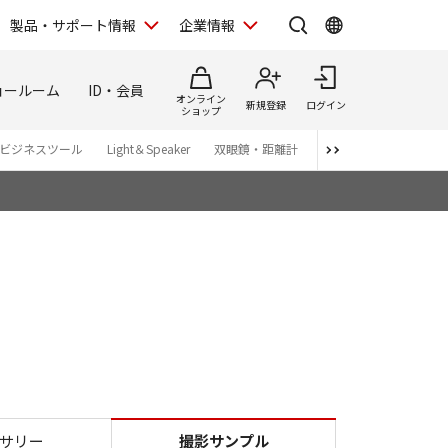
製品・サポート情報
企業情報
ョールーム
ID・会員
オンライン
新規登録
ログイン
ショップ
ビジネスツール
Light＆Speaker
双眼鏡・距離計
写真集
アプリ・ソ
X740 HS
サリー
撮影サンプル