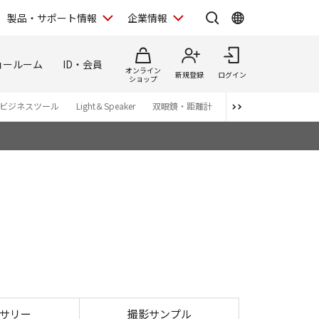
製品・サポート情報
企業情報
ョールーム
ID・会員
オンライン
新規登録
ログイン
ショップ
ビジネスツール
Light＆Speaker
双眼鏡・距離計
写真集
アプリ・ソ
X740 HS
サリー
撮影サンプル