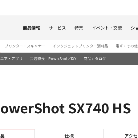
このページの本文へ
商品情報
サービス
特集
イベント・交流
シ
プリンター・スキャナー
インクジェットプリンター消耗品
電卓・その他
ウエア・アプリ
共通特長 PowerShot／IXY
商品カタログ
rShot SX740 HS
かんたん撮影 PowerShot S
長
仕様
アクセ