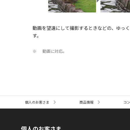
動画を望遠にして撮影するときなどの、ゆっく
す。
動画に対応。
※
サ
個人のお客さま
商品情報
コ
イ
ト
内
の
現
個人のお客さま
在