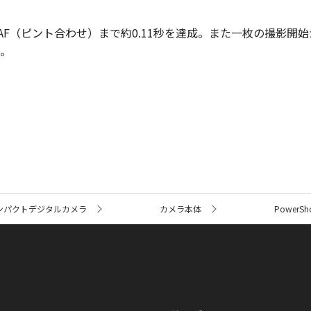
押しからAF（ピント合わせ）まで約0.11秒を達成。また一枚の撮影
。
ンパクトデジタルカメラ
カメラ本体
PowerShot