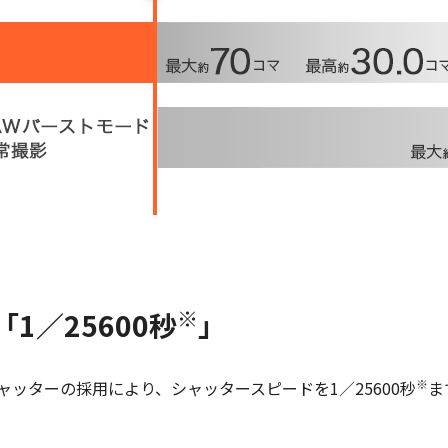
※
1／25600秒
」
※
ャッターの採用により、シャッタースピードを1／25600秒
ま