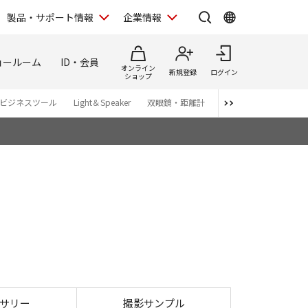
製品・サポート情報
企業情報
ョールーム
ID・会員
オンライン
新規登録
ログイン
ショップ
ビジネスツール
Light＆Speaker
双眼鏡・距離計
写真集
アプリ・ソ
ark III
サリー
撮影サンプル