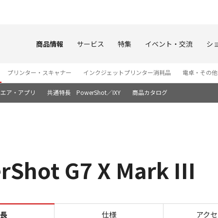
このページの本文へ
商品情報
サービス
特集
イベント・交流
シ
プリンター・スキャナー
インクジェットプリンター消耗品
電卓・その他
ウエア・アプリ
共通特長 PowerShot／IXY
商品カタログ
ot G7 X Mark III
高速撮影 PowerShot G7 X M
長
仕様
アクセ