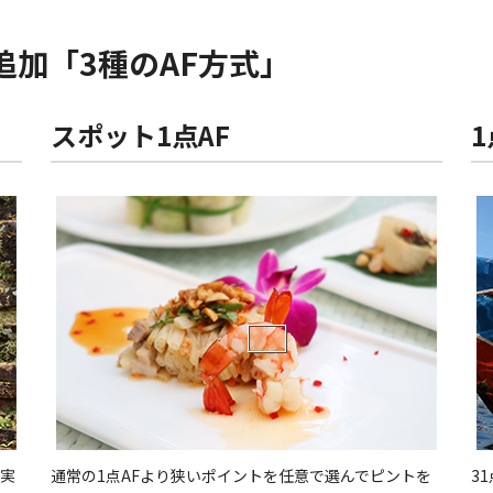
追加「3種のAF方式」
スポット1点AF
1
実
通常の1点AFより狭いポイントを任意で選んでピントを
3