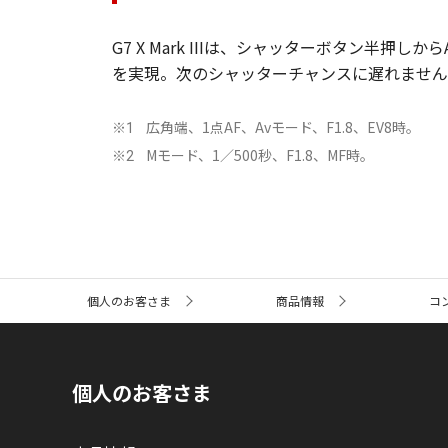
G7 X Mark IIIは、シャッターボタン半
を実現。次のシャッターチャンスに遅れません
広角端、1点AF、Avモード、F1.8、EV8時。
※1
Mモード、1／500秒、F1.8、MF時。
※2
サ
個人のお客さま
商品情報
コ
イ
ト
内
の
現
個人のお客さま
在
位
置