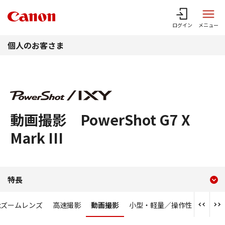
このページの本文へ
ログイン
メニュー
個人のお客さま
動画撮影 PowerShot G7 X
Mark III
現在のコンテンツ
動画撮影 PowerShot G7 X M
特長
コンテンツメニュー
能ズームレンズ
高速撮影
動画撮影
小型・軽量／操作性
快適撮