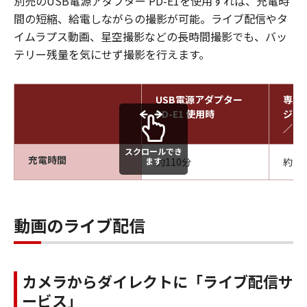
別売のUSB電源アダプター PD-E1を使用すれば、充電時
間の短縮、給電しながらの撮影が可能。ライブ配信やタ
イムラプス動画、星空撮影などの長時間撮影でも、バッ
テリー残量を気にせず撮影を行えます。
USB電源アダプター
専用
PD-E1 使用時
ジャー
／2L
スクロールでき
充電時間
ます
約110分
約13
動画のライブ配信
カメラからダイレクトに「ライブ配信サ
ービス」