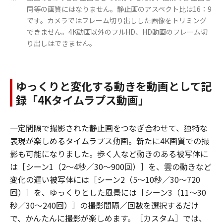
同等の画質にはなりません。静止画のアスペクト比は16：9
です。カメラではフレーム切り出しした画像をトリミング
できません。4K動画以外のフルHD、HD動画のフレーム切
り出しはできません。
ゆっくりと変化する動きを動画として記
録「4Kタイムラプス動画」
一定間隔で撮影された静止画をつなぎ合わせて、独特な
表現が楽しめるタイムラプス動画。新たに4K画質での撮
影も可能になりました。歩く人など動きのある被写体に
は［シーン1（2～4秒／30～900回）］を、雲の動きなど
変化の遅い被写体には［シーン2（5～10秒／30～720
回）］を、ゆっくりとした風景には［シーン3（11～30
秒／30～240回）］の撮影間隔／回数を選択するだけ
で、かんたんに撮影が楽しめます。［カスタム］では、