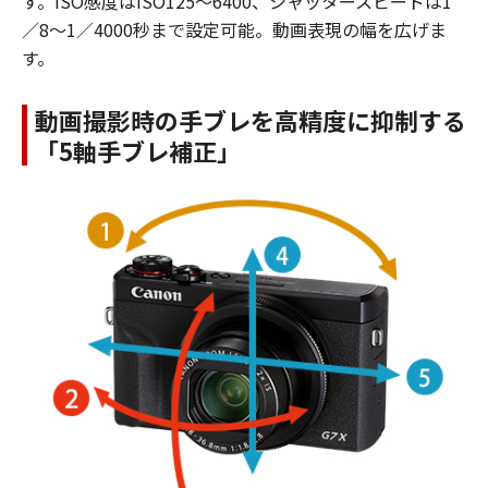
す。ISO感度はISO125～6400、シャッタースピードは1
／8～1／4000秒まで設定可能。動画表現の幅を広げま
す。
動画撮影時の手ブレを高精度に抑制する
「5軸手ブレ補正」