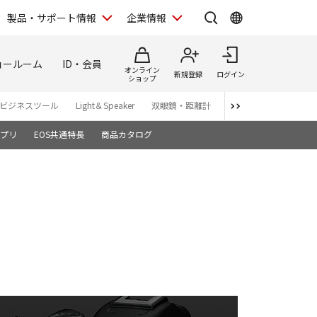
製品・サポート情報
企業情報
ョールーム
ID・会員
オンライン
新規登録
ログイン
ショップ
ビジネスツール
Light＆Speaker
双眼鏡・距離計
写真集
アプリ・ソ
プリ
EOS共通特長
商品カタログ