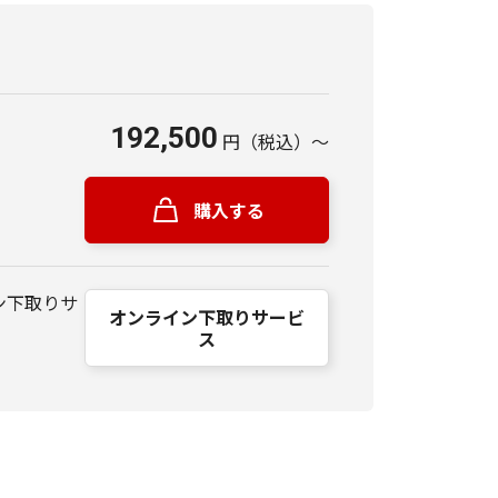
192,500
円
（税込）
～
購入する
ン下取りサ
オンライン下取りサービ
ス