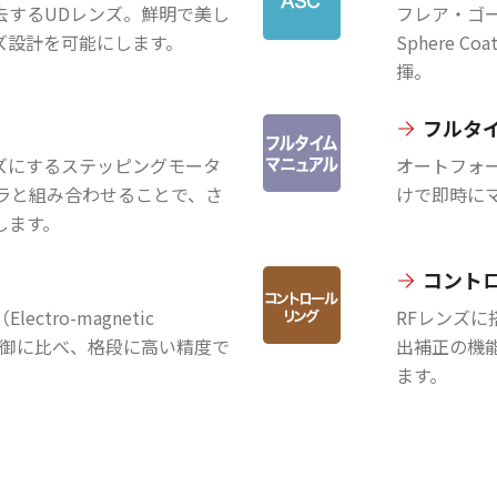
去するUDレンズ。鮮明で美し
フレア・ゴー
ズ設計を可能にします。
Sphere 
揮。
フルタ
ズにするステッピングモータ
オートフォ
メラと組み合わせることで、さ
けで即時に
します。
コント
ctro-magnetic
RFレンズに
での制御に比べ、格段に高い精度で
出補正の機
ます。