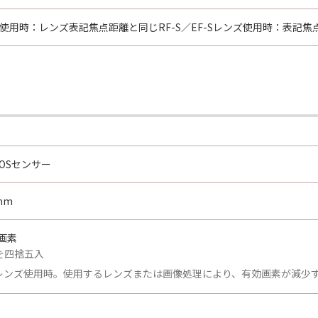
ズ使用時：レンズ表記焦点距離と同じRF-S／EF-Sレンズ使用時：表記焦
OSセンサー
mm
万画素
を四捨五入
Fレンズ使用時。使用するレンズまたは画像処理により、有効画素が減少