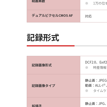
総画素数
1万の位
※
デュアルピクセルCMOS AF
対応
記録形式
DCF2.0、Exif2
記録画像形式
時差情報
※
静止画：JPEG
※
動画：ALL-I
記録画像タイプ
タイムラ
※
静止画：JPG、
拡張子