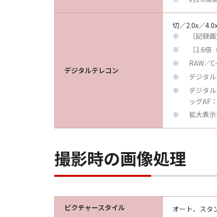
切／2.0x／4.0
［記録画
※
［1.6倍
※
RAW／
※
デジタルテレコン
デジタル
※
デジタル
※
ッグAF
拡大表示
※
撮影時の画像処理
ピクチャースタイル
オート、スタ