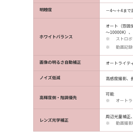
明瞭度
－4～＋4まで
オート（雰囲
～10000K
ホワイトバランス
ストロボ
※
動画記録
※
画像の明るさ自動補正
オートライテ
ノイズ低減
高感度撮影、
可能
高輝度側・階調優先
オートラ
※
周辺光量補正
レンズ光学補正
動画撮影
※