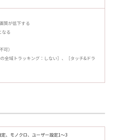
画質が低下する
xとなる
不可）
中の全域トラッキング：しない］、［タッチ&ドラ
定、モノクロ、ユーザー設定1～3