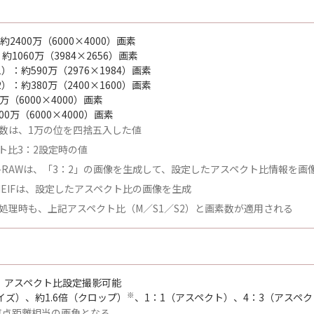
2400万（6000×4000）画素
1060万（3984×2656）画素
）：約590万（2976×1984）画素
）：約380万（2400×1600）画素
0万（6000×4000）画素
00万（6000×4000）画素
数は、1万の位を四捨五入した値
ト比3：2設定時の値
C-RAWは、「3：2」の画像を生成して、設定したアスペクト比情報を画
／HEIFは、設定したアスペクト比の画像を生成
処理時も、上記アスペクト比（M／S1／S2）と画素数が適用される
、アスペクト比設定撮影可能
※
イズ）、約1.6倍（クロップ）
、1：1（アスペクト）、4：3（アスペク
倍焦点距離相当の画角となる