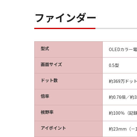
ファインダー
型式
OLEDカラー
画面サイズ
0.5型
ドット数
約369万ドッ
倍率
約0.76倍／約
視野率
約100％（記
アイポイント
約23mm（－