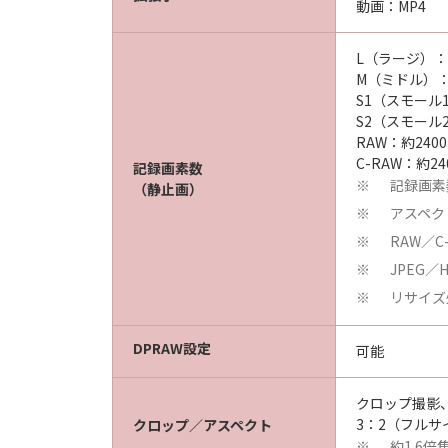
動画：MP4
L（ラージ）：約
M（ミドル）：約
S1（スモール1
S2（スモール2
RAW：約240
C-RAW：約24
記録画素数
記録画素
※
（静止画）
アスペク
※
RAW／
※
JPEG
※
リサイズ
※
DPRAW設定
可能
クロップ撮影
3：2（フルサ
クロップ／アスペクト
約1.6
※