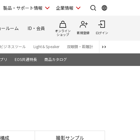
製品・サポート情報
企業情報
ョールーム
ID・会員
オンライン
新規登録
ログイン
ショップ
ビジネスツール
Light＆Speaker
双眼鏡・距離計
写真集
アプリ・ソ
プリ
EOS共通特長
商品カタログ
構成
撮影サンプル