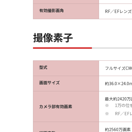
有効撮影画角
RF／EFレン
撮像素子
型式
フルサイズCM
画面サイズ
約36.0×24.0
最大約2420
1万の位
※
カメラ部有効画素
RF／E
※
約2560万画素