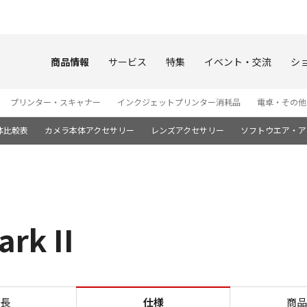
このページの本文へ
商品情報
サービス
特集
イベント・交流
シ
プリンター・スキャナー
インクジェットプリンター消耗品
電卓・その他
体比較表
カメラ本体アクセサリー
レンズアクセサリー
ソフトウエア・ア
rk II
仕様 EOS R6 Mark II
長
仕様
商品