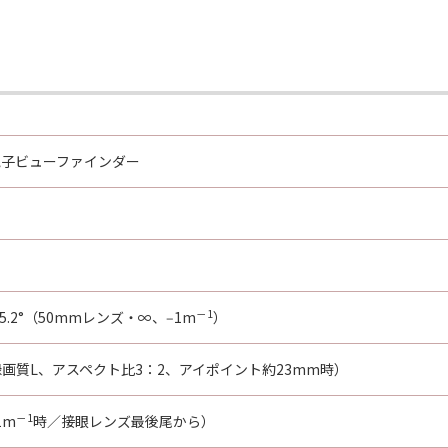
電子ビューファインダー
ト
－1
35.2°（50mmレンズ・∞、‒1m
）
録画質L、アスペクト比3：2、アイポイント約23mm時）
－1
1m
時／接眼レンズ最後尾から）