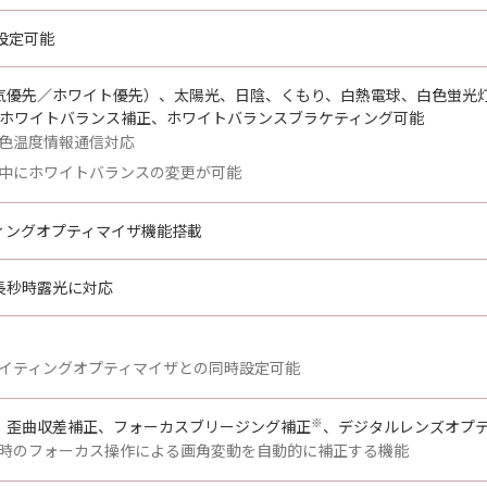
設定可能
気優先／ホワイト優先）、太陽光、日陰、くもり、白熱電球、白色蛍光灯
）、ホワイトバランス補正、ホワイトバランスブラケティング可能
色温度情報通信対応
中にホワイトバランスの変更が可能
ィングオプティマイザ機能搭載
長秒時露光に対応
イティングオプティマイザとの同時設定可能
※
、歪曲収差補正、フォーカスブリージング補正
、デジタルレンズオプ
時のフォーカス操作による画角変動を自動的に補正する機能