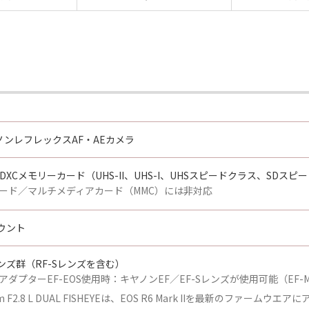
ンレフレックスAF・AEカメラ
SDXCメモリーカード（UHS-II、UHS-I、UHSスピードクラス、SDス
Fiカード／マルチメディアカード（MMC）には非対応
ウント
ンズ群（RF-Sレンズを含む）
アダプターEF-EOS使用時：キヤノンEF／EF-Sレンズが使用可能（EF
mm F2.8 L DUAL FISHEYEは、EOS R6 Mark IIを最新のファー