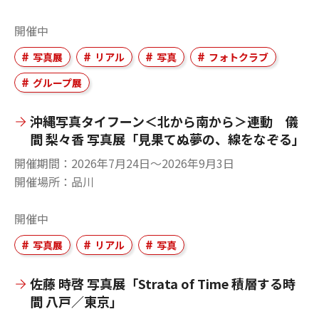
開催中
写真展
リアル
写真
フォトクラブ
グループ展
沖縄写真タイフーン＜北から南から＞連動 儀
間 梨々香 写真展「見果てぬ夢の、線をなぞる」
開催期間
2026年7月24日〜2026年9月3日
開催場所
品川
開催中
写真展
リアル
写真
佐藤 時啓 写真展「Strata of Time 積層する時
間 八戸／東京」