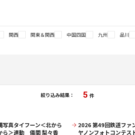
関西
関東＆関西
中国四国
九州
品川
5
絞り込み結果：
件
縄写真タイフーン＜北から
2026 第49回鉄道ファ
から＞連動 儀間 梨々香
ヤノンフォトコンテス