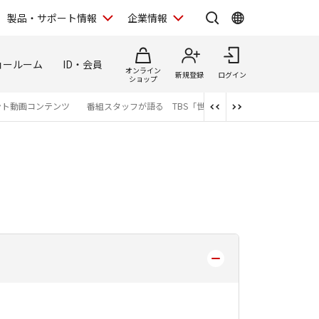
製品・サポート情報
企業情報
ョールーム
ID・会員
オンライン
新規登録
ログイン
ショップ
ント動画コンテンツ
番組スタッフが語る TBS「世界遺産」制作の裏側