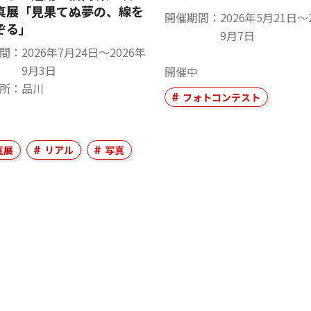
真展「見果てぬ夢の、線を
開催期間
2026年5月21日〜
ぞる」
9月7日
間
2026年7月24日〜2026年
9月3日
開催中
所
品川
フォトコンテスト
真展
リアル
写真