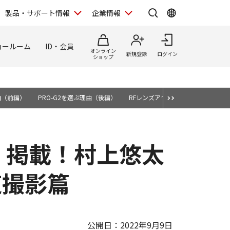
製品・サポート情報
企業情報
ョールーム
ID・会員
オンライン
新規登録
ログイン
ショップ
由（前編）
PRO-G2を選ぶ理由（後編）
RFレンズアワード2025
自宅で
」掲載！村上悠太
道撮影篇
公開日：2022年9月9日