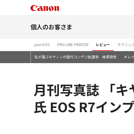
個人のお客さま
your EOS.
PRO LINE PRINTER
レビュー
テクニッ
私が選ぶキヤノンの歴代コンデジ総選挙 結果発表
キレ
月刊写真誌 「
氏 EOS R7イ