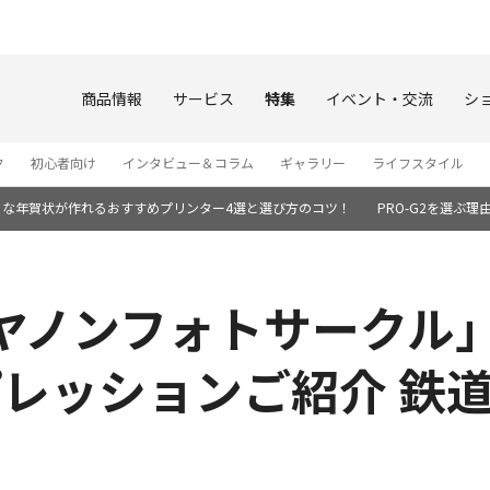
このページの本文へ
商品情報
サービス
特集
イベント・交流
シ
ク
初心者向け
インタビュー＆コラム
ギャラリー
ライフスタイル
イな年賀状が作れるおすすめプリンター4選と選び方のコツ！
PRO-G2を選ぶ理
キヤノンフォトサークル
ンプレッションご紹介 鉄