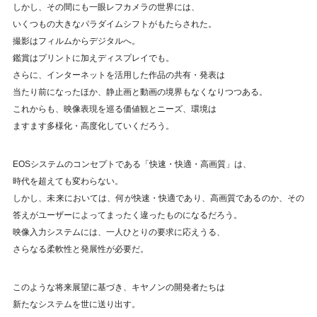
しかし、その間にも一眼レフカメラの世界には、
いくつもの大きなパラダイムシフトがもたらされた。
撮影はフィルムからデジタルへ。
鑑賞はプリントに加えディスプレイでも。
さらに、インターネットを活用した作品の共有・発表は
当たり前になったほか、静止画と動画の境界もなくなりつつある。
これからも、映像表現を巡る価値観とニーズ、環境は
ますます多様化・高度化していくだろう。
EOSシステムのコンセプトである「快速・快適・高画質」は、
時代を超えても変わらない。
しかし、未来においては、何が快速・快適であり、高画質であるのか、
その
答えがユーザーによってまったく違ったものになるだろう。
映像入力システムには、一人ひとりの要求に応えうる、
さらなる柔軟性と発展性が必要だ。
このような将来展望に基づき、キヤノンの開発者たちは
新たなシステムを世に送り出す。