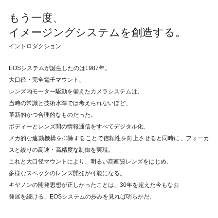
もう一度、
イメージングシステムを創造する。
イントロダクション
EOSシステムが誕生したのは1987年。
大口径・完全電子マウント、
レンズ内モーター駆動を備えたカメラシステムは、
当時の常識と技術水準では考えられないほど、
革新的かつ合理的なものだった。
ボディーとレンズ間の情報通信をすべてデジタル化。
メカ的な連動機構を排除することで信頼性を向上させると同時に、フォーカ
スと絞りの高速・高精度な制御を実現。
これと大口径マウントにより、明るい高画質レンズをはじめ、
多様なスペックのレンズ開発が可能になる。
キヤノンの開発思想が正しかったことは、30年を超えた今もなお
発展を続ける、EOSシステムの歩みを見れば明らかだ。