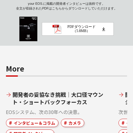
your EOS.に掲載の開発者インタビューは抜粋です。
全文が収録されたPDFはこちらからダウンロードしていただけます。
PDFダウンロード
（5.8MB）
More
開発者の妥協なき挑戦｜大口径マウン
開
ト・ショートバックフォーカス
シ
EOSシステム、次の30年への決意。
次世代
インタビュー＆コラム
カメラ
イ