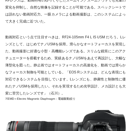
RFレンズは、動画特有のゆっくりしたズームイン／ズームアウトでも光量の
変化を抑制し、自然な映像を記録することが可能である。スペックシートで
は語れない動画対応力。一眼カメラによる動画撮影は、このシステムによっ
て大きく完成に近づいた。
動画対応という点で注目すべきは、RF24-105mm F4 L IS USM だろう。Lレ
ンズとして、はじめてナノUSMを採用。滑らかなオートフォーカスを実現し
た、動画撮影に好適な小型・高機能レンズである。スリムな鏡筒にこのアク
チュエーターを搭載するため、実績あるナノUSMをあえて再設計し、大幅な
薄型化を図った。静止画ではオートフォーカスの高速化を、動画では滑らか
なフォーカス制御を可能としている。「EOS Rシステムは、どんな表現にも
対応できるシステムを目指しています。Lレンズにも、静粛性と制御性に優
れたナノUSMを採用したい。それを実現するため光学設計、メカ設計とも大
変に苦労したレンズです」（石川）。
※EMD＝Electro Magnetic Diaphragm：電磁駆動絞り