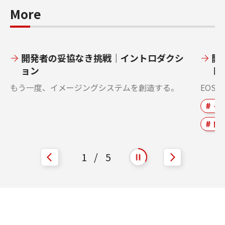
More
開発者の妥協なき挑戦｜イントロダクシ
開
ョン
ト
もう一度、イメージングシステムを創造する。
EOS
イ
開
1
/
5
自動再生を開始
自動再生を停止