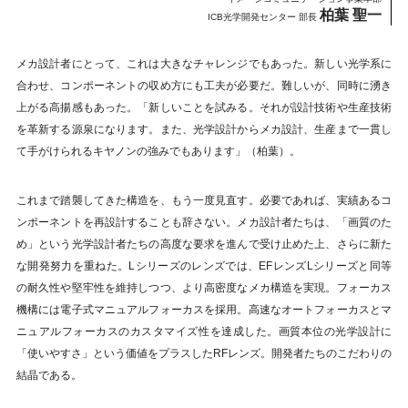
柏葉 聖一
ICB光学開発センター 部長
メカ設計者にとって、これは大きなチャレンジでもあった。新しい光学系に
合わせ、コンポーネントの収め方にも工夫が必要だ。難しいが、同時に湧き
上がる高揚感もあった。「新しいことを試みる。それが設計技術や生産技術
を革新する源泉になります。また、光学設計からメカ設計、生産まで一貫し
て手がけられるキヤノンの強みでもあります」（柏葉）。
これまで踏襲してきた構造を、もう一度見直す。必要であれば、実績あるコ
ンポーネントを再設計することも辞さない。メカ設計者たちは、「画質のた
め」という光学設計者たちの高度な要求を進んで受け止めた上、さらに新た
な開発努力を重ねた。Lシリーズのレンズでは、EFレンズLシリーズと同等
の耐久性や堅牢性を維持しつつ、より高密度なメカ構造を実現。フォーカス
機構には電子式マニュアルフォーカスを採用。高速なオートフォーカスとマ
ニュアルフォーカスのカスタマイズ性を達成した。画質本位の光学設計に
「使いやすさ」という価値をプラスしたRFレンズ。開発者たちのこだわりの
結晶である。