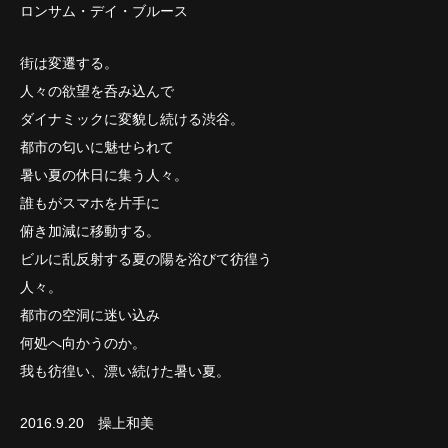
ロンサム・デイ・ブルース
街は変遷する。
人々の欲望を呑み込んで
ダイナミックに変貌し続ける渋谷。
都市の匂いに魅せられて
暑い夏の休日に集う人々。
誰もがスマホを片手に
俯き加減に移動する。
ビルに乱反射する夏の陽を浴びて彷徨う
人々。
都市の空洞に迷い込み
何処へ向かうのか。
我も彷徨い、漂い続けた暑い夏。
2016.9.20 操上和美