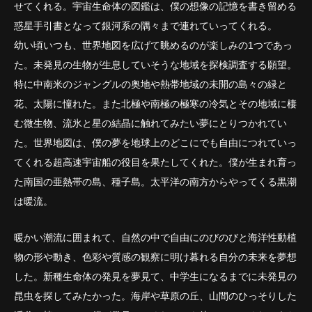
せてくれる。宇宙生命体の図鑑は、僕の想像の記憶を書き留める
惑星手引書となって銀河系の隅々まで連れていってくれる。
幼い頃いつも、世界地図を広げて眺めるのが楽しみの1つであっ
た。未発見の生物が生息していそうな地域を探検調査する願望。
特に中南米のジャングルの奥地や熱帯地域の未開の島々の緑と
花、太陽に憧れた。また北極や南極の極寒の冷気とその地域に棲
む微生物、流氷と星の結晶に触れてみたい夢にとりつかれてい
た。世界地図は、僕の夢を地球上のどこにでも自由につれていっ
てくれる超高速宇宙船の役目を果たしてくれた。僕が生まれ育っ
た南国の亜熱帯の島、種子島。太平洋の南方からやってくる黒潮
は暖流。
暖かい潮流に囲まれて、自然の中で自由にのびのびと海洋性動植
物の形や動き、色彩や質感の観察に明け暮れる自分の未来を夢想
した。新種生命体の発見を夢見て、中学生になるまでに未発見の
昆虫を探してみたかった。海岸や草原の丘、山間のひっそりした