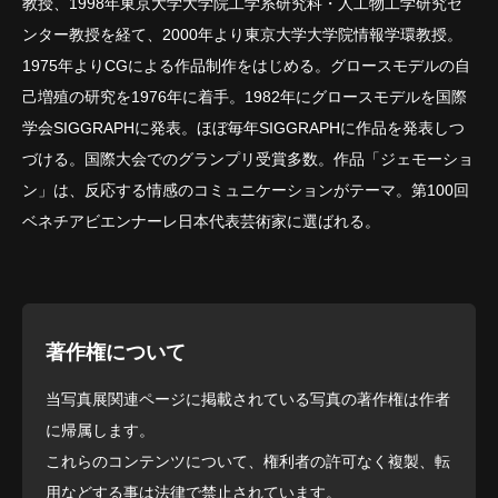
教授、1998年東京大学大学院工学系研究科・人工物工学研究セ
ンター教授を経て、2000年より東京大学大学院情報学環教授。
1975年よりCGによる作品制作をはじめる。グロースモデルの自
己増殖の研究を1976年に着手。1982年にグロースモデルを国際
学会SIGGRAPHに発表。ほぼ毎年SIGGRAPHに作品を発表しつ
づける。国際大会でのグランプリ受賞多数。作品「ジェモーショ
ン」は、反応する情感のコミュニケーションがテーマ。第100回
ベネチアビエンナーレ日本代表芸術家に選ばれる。
著作権について
当写真展関連ページに掲載されている写真の著作権は作者
に帰属します。
これらのコンテンツについて、権利者の許可なく複製、転
用などする事は法律で禁止されています。