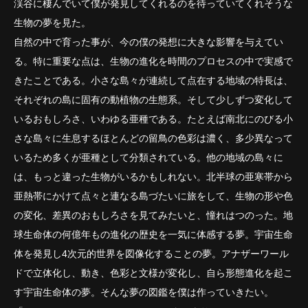
渓谷に棲んでいて僕が発見してくれるのを待っていてくれそうな
生物の夢を見た。
自然の中で育った事が、今の僕の発想に大きな影響を与えてい
る。特に重要な点は、生物の進化を時間のプロセスの中で実感で
きたことである。小さな島々が連続して点在する地域の特長は、
それぞれの島に固有の動植物の生態系。そして少しずつ変化して
いるおもしろさ、いわゆる亜種である。たとえば南北にのびる小
さな島々に生息するほとんどの留鳥の色彩は濃く、多少異なって
いるため多くが亜種として分類されている。他の地域の島々に
は、もっと違った生物がいるかもしれない。北半球の亜寒帯から
亜熱帯にかけて点々と連なる島づたいに旅をして、生物の形や色
の変化、差異のおもしろさを見てみたいと、憧れはつのった。地
球生命体の何億年もの進化の歴史を一気に体感する夢。宇宙生命
体を発見し4次元的世界を図像化することの夢。アナザーワール
ドで立体化し、動き、色彩と文様が変化し、自ら形態進化を起こ
す宇宙生命体の夢。そんな夢の図鑑を僕は作っていきたい。