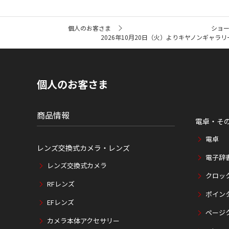
サ
個人のお客さま
ショ
イ
2026年10月20日（火）よりキヤノンギャラリー大阪にて“
ト
内
の
現
在
個人のお客さま
位
置
商品情報
電卓・そ
電卓
レンズ交換式カメラ・レンズ
電子辞
レンズ交換式カメラ
クロッ
RFレンズ
ポイン
EFレンズ
ページ
カメラ本体アクセサリー