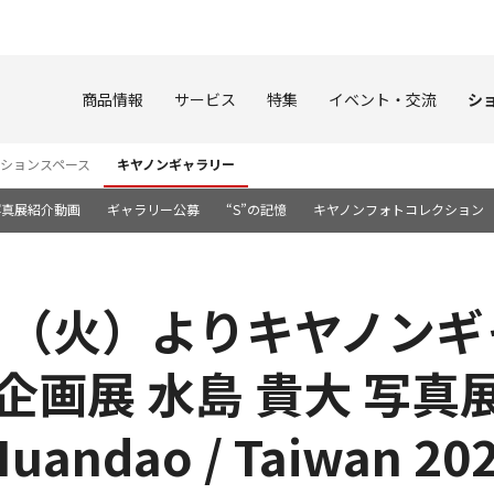
このページの本文へ
商品情報
サービス
特集
イベント・交流
シ
ションスペース
キヤノンギャラリー
写真展紹介動画
ギャラリー公募
“S”の記憶
キヤノンフォトコレクション
20日（火）よりキヤノン
TE企画展 水島 貴大 写
uandao / Taiwan 202