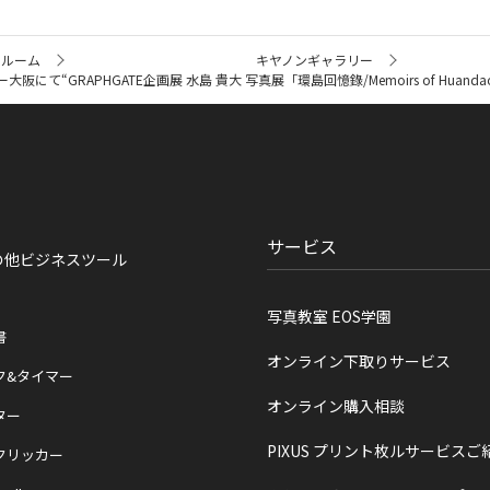
ールーム
キヤノンギャラリー
GRAPHGATE企画展 水島 貴大 写真展「環島回憶錄/Memoirs of Huandao / Taiwan
サービス
の他ビジネスツール
写真教室 EOS学園
書
オンライン下取りサービス
ク&タイマー
オンライン購入相談
ター
PIXUS プリント枚ルサービスご
クリッカー