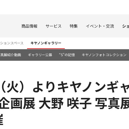
このページの本文へ
商品情報
サービス
特集
イベント・交流
シ
ションスペース
キヤノンギャラリー
写真展紹介動画
ギャラリー公募
“S”の記憶
キヤノンフォトコレクション
8日（火）よりキヤノンギ
企画展 大野 咲子 写真展「Pa
催