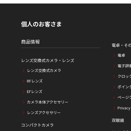
内
の
現
在
個人のお客さま
位
置
商品情報
電卓・そ
電卓
レンズ交換式カメラ・レンズ
電子辞
レンズ交換式カメラ
クロッ
RFレンズ
ポイン
EFレンズ
ページ
カメラ本体アクセサリー
Privacy
レンズアクセサリー
双眼鏡
コンパクトカメラ