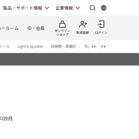
製品・サポート情報
企業情報
ョールーム
ID・会員
オンライン
新規登録
ログイン
ショップ
ツール
Light＆Speaker
双眼鏡・距離計
写真集
アプリ・ソフトウエ
年09月