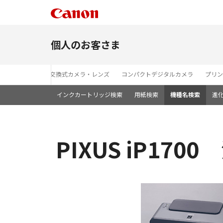
個人のお客さま
レンズ交換式カメラ・レンズ
コンパクトデジタルカメラ
プリン
インクカートリッジ検索
用紙検索
機種名検索
進
PIXUS iP170