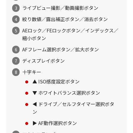
ライブビュー撮影／動画撮影ボタン
3
絞り数値／露出補正ボタン／消去ボタン
4
AEロック／FEロックボタン／インデックス／
5
縮小ボタン
AFフレーム選択ボタン／拡大ボタン
6
ディスプレイボタン
7
十字キー
8
▲ ISO感度設定ボタン
▼ ホワイトバランス選択ボタン
◀ ドライブ／セルフタイマー選択ボタ
ン
▶ AF動作選択ボタン