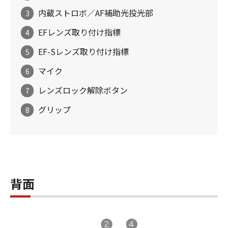
内蔵ストロボ／AF補助光投光部
3
EFレンズ取り付け指標
4
EF-Sレンズ取り付け指標
5
マイク
6
レンズロック解除ボタン
7
グリップ
8
背面