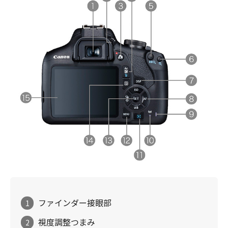
ファインダー接眼部
1
視度調整つまみ
2