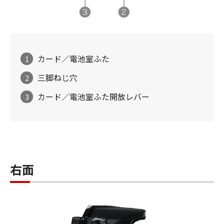
カード／電池室ふた
1
三脚ねじ穴
2
カード／電池室ふた開放レバー
3
右面