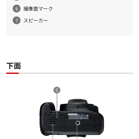
撮像面マーク
6
スピーカー
7
下面