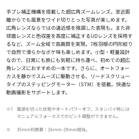
手ブレ補正機構を搭載した超広角ズームレンズ。至近距
離からでも風景をワイド切りとった写真が楽しめます。
広角レンズならではの遠近感を強調した表現も。また非
球面レンズと色収差を高度に補正するUDレンズを採用す
るなど、ズーム全域で高画質を実現。7枚羽根の円形絞り
で自然で滑らかなボケ味も楽しめます。小型・軽量設計
なので、日常にも旅にも気軽に持ち運べ、初めての超広
角レンズにおすすめの一本です。さらに、オートフォー
カスを静かでスムーズに駆動させる、リードスクリュー
タイプのステッピングモーター（STM）を搭載。快適な
動画撮影をサポートします。
電源を切った状態やオートパワーオフ、スタンバイ時には
※1
マニュアルフォーカスでのピント調整ができません。
35mm判換算：16mm-29mm相当。
※