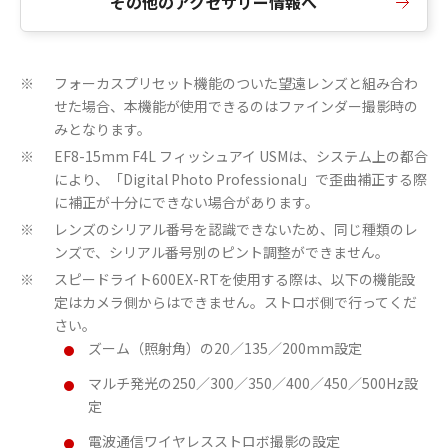
その他のアクセサリー情報へ
フォーカスプリセット機能のついた望遠レンズと組み合わ
※
せた場合、本機能が使用できるのはファインダー撮影時の
みとなります。
EF8-15mm F4L フィッシュアイ USMは、システム上の都合
※
により、「Digital Photo Professional」で歪曲補正する際
に補正が十分にできない場合があります。
レンズのシリアル番号を認識できないため、同じ種類のレ
※
ンズで、シリアル番号別のピント調整ができません。
スピードライト600EX-RTを使用する際は、以下の機能設
※
定はカメラ側からはできません。ストロボ側で行ってくだ
さい。
ズーム（照射角）の20／135／200mm設定
マルチ発光の250／300／350／400／450／500Hz設
定
電波通信ワイヤレスストロボ撮影の設定