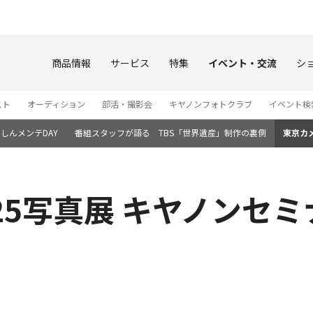
このページの本文へ
商品情報
サービス
特集
イベント・交流
シ
スト
オーディション
部活・撮影会
キヤノンフォトクラブ
イベント検
しんメンテDAY
番組スタッフが語る TBS「世界遺産」制作の裏側
東京カ
25写真展 キヤノンセ