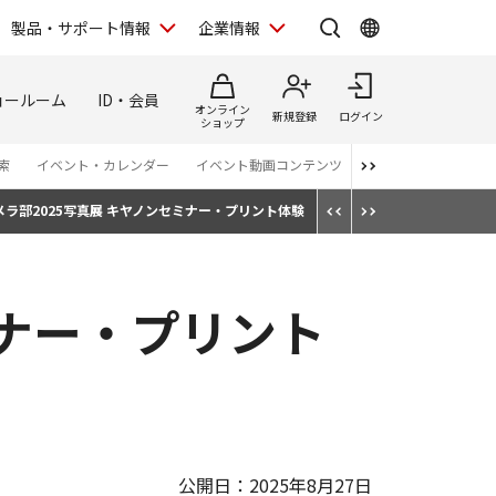
製品・サポート情報
企業情報
ョールーム
ID・会員
オンライン
新規登録
ログイン
ショップ
索
イベント・カレンダー
イベント動画コンテンツ
番組スタッフが語る 
メラ部2025写真展 キヤノンセミナー・プリント体験
ミナー・プリント
公開日：2025年8月27日