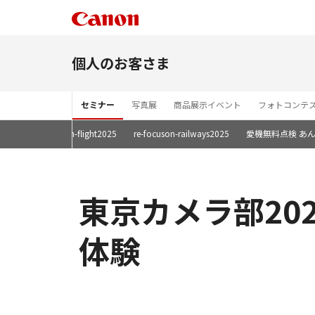
個人のお客さま
セミナー
写真展
商品展示イベント
フォトコンテ
:45
re-focuson-flight2025
re-focuson-railways2025
愛機無料点検 あん
東京カメラ部20
体験