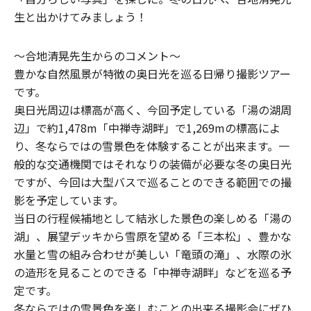
生と出かけてみましょう！
～合地清晃先生からのコメント～
豊かな自然風景が特徴の奥日光を巡る日帰り撮影ツアー
です。
奥日光周辺は標高が高く、今回予定している「湯の湖周
辺」で約1,478m「中禅寺湖畔」で1,269mの標高によ
り、冬ならではの雪景色を体験することが出来ます。一
般的な交通機関ではそれなりの装備が必要な冬の奥日光
ですが、今回は大型バスで巡ることのできる範囲での撮
影を予定しています。
当日の行程候補地として結氷した景色の楽しめる「湯の
湖」、展望デッキから雪原を望める「三本松」、豊かな
水量と雪の組み合わせが美しい「竜頭の滝」、水際の氷
の造形を見ることのできる「中禅寺湖畔」などを巡る予
定です。
冬ならではの雪景色を楽しむことの出来る撮影会にぜひ