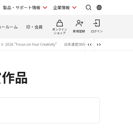
製品・サポート情報
企業情報
ョールーム
ID・会員
オンライン
新規登録
ログイン
ショップ
26 "Focus on Your Creativity"
日本遺産SNS写真祭2026
Focus on Your
賞作品
）