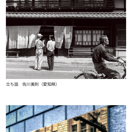
立ち話 佐川美則（愛知県）