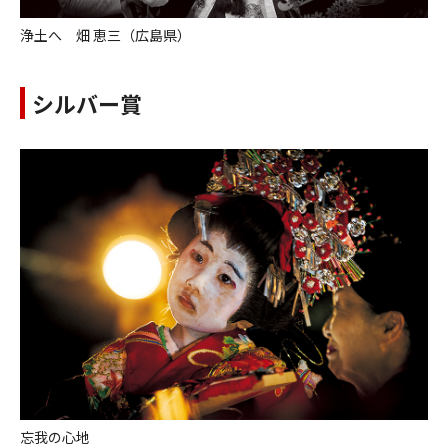
浄土へ 畑 恵三（広島県）
シルバー賞
忘我の心地