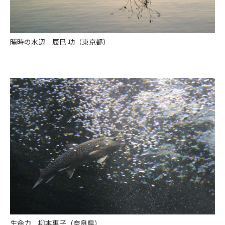
晡時の水辺 辰巳 功（東京都）
生命力 柳本惠子（奈良県）