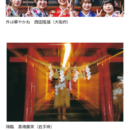
外は華やかね 西田隆雄（大阪府）
降臨 髙橋廣実（岩手県）