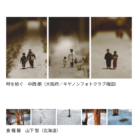
時を紡ぐ 中西 朗（大阪府／キヤノンフォトクラブ梅田）
食 糧 難 山下 智（北海道）