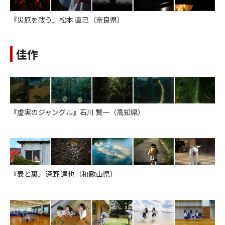
『災厄を祓う』松本 直己（奈良県）
佳作
『虚実のジャングル』石川 賢一（高知県）
『表と裏』深野 達也（和歌山県）