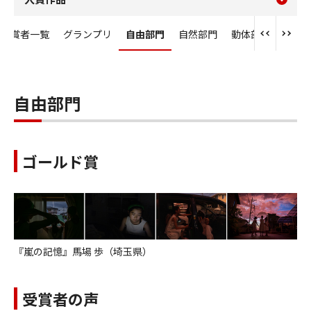
コンテンツメニュー
位入賞者一覧
グランプリ
自由部門
自然部門
動体部門
人物
自由部門
ゴールド賞
『嵐の記憶』馬場 歩（埼玉県）
受賞者の声