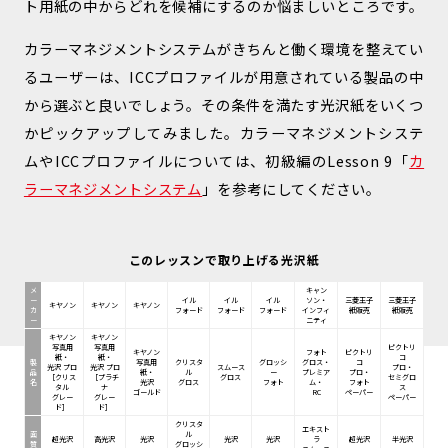
ト用紙の中からどれを候補にするのか悩ましいところです。
カラーマネジメントシステムがきちんと働く環境を整えてい
るユーザーは、ICCプロファイルが用意されている製品の中
から選ぶと良いでしょう。その条件を満たす光沢紙をいくつ
かピックアップしてみました。カラーマネジメントシステ
ムやICCプロファイルについては、初級編のLesson 9「
カ
ラーマネジメントシステム
」を参考にしてください。
このレッスンで取り上げる光沢紙
メ
キャン
ー
イル
イル
イル
ソン・
三菱王子
三菱王子
キヤノン
キヤノン
キヤノン
カ
フォード
フォード
フォード
インフィ
紙販売
紙販売
ー
ニティ
キヤノン
キヤノン
写真用
写真用
ピクトリ
キヤノン
フォト
ピクトリ
紙・
紙・
コ
製
写真用
クリスタ
グロッシ
グロス・
コ
光沢 プロ
光沢 プロ
スムース
プロ・
品
紙・
ル
ー
プレミア
プロ・
［クリス
［プラチ
グロス
セミグロ
名
光沢
グロス
フォト
ム・
フォト
タル
ナ
ス
ゴールド
RC
ペーパー
グレー
グレー
ペーパー
ド］
ド］
クリスタ
エキスト
面
ル
超光沢
高光沢
光沢
光沢
光沢
ラ
超光沢
半光沢
質
グロッシ