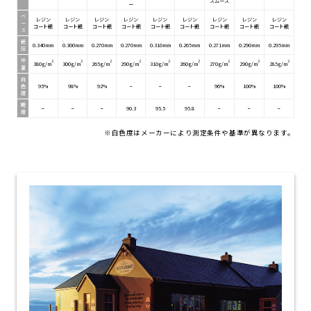
スムース
ー
ベ
レジン
レジン
レジン
レジン
レジン
レジン
レジン
レジン
レジン
ー
コート紙
コート紙
コート紙
コート紙
コート紙
コート紙
コート紙
コート紙
コート紙
ス
紙
0.340mm
0.300mm
0.270mm
0.270mm
0.310mm
0.265mm
0.271mm
0.290mm
0.295mm
圧
坪
2
2
2
2
2
2
2
2
2
380g/m
300g/m
265g/m
290g/m
310g/m
260g/m
270g/m
290g/m
285g/m
量
白
色
95%
98%
92%
−
−
−
96%
100%
100%
度
明
−
−
−
90.3
95.5
95.8
−
−
−
度
※白色度はメーカーにより測定条件や基準が異なります。