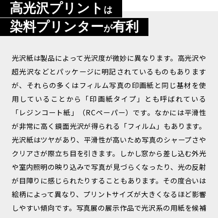
高光沢プリント
は
染料プリンター
有利
が
光沢紙は製品によって光沢度が微妙に異なります。高光沢や
超光沢などとパッケージに明記されているものもあります
が、それらの多くはフィルム写真の印画紙と同じ基材を使
用していることから「印画紙タイプ」とも呼ばれている
「レジンコート紙」（RCペーパー）です。なかには平滑性
が非常に高く鏡面光沢が得られる「フィルム」もあります。
光沢紙はツヤがあり、平滑性が高いため写真のシャープさや
クリアさが際立ち目を引きます。しかし窓から差し込む外光
や室内照明の映り込みで写真が見づらくなったり、光の反射
が目障りに感じられたりすることもあります。その度合いは
絵柄によって異なり、プリントサイズが大きくなるほど影響
しやすい傾向です。写真展の展示作品で光沢系の用紙を候補