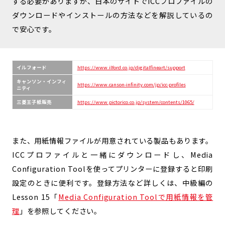
する必要がありますが、日本のサイトでICCプロファイルの
ダウンロードやインストールの方法などを解説しているの
で安心です。
イルフォード
https://www.ilford.co.jp/digitalfineart/support
キャンソン・インフィ
https://www.canson-infinity.com/jp/icc-profiles
ニティ
三菱王子紙販売
https://www.pictorico.co.jp/system/contents/1065/
また、用紙情報ファイルが用意されている製品もあります。
ICCプロファイルと一緒にダウンロードし、Media
Configuration Toolを使ってプリンターに登録すると印刷
設定のときに便利です。登録方法など詳しくは、中級編の
Lesson 15「
Media Configuration Toolで用紙情報を管
理
」を参照してください。