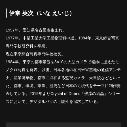
伊奈 英次（いな えいじ）
1957年、愛知県名古屋市生まれ。
1977年、中部工業大学工業物理科中退。1984年、東京綜合写真
専門学校研究科を卒業。
現在東京綜合写真専門学校校長。
1984年、東京の都市景観を8×10の大型カメラで精緻に捉えたモ
ノクロ写真を発表。以後、日本各地の在日米軍基地の通信アンテ
ナ、産業廃棄物、都市に点在する監視カメラ、天皇陵などといっ
た、都市、環境、軍事、歴史など日本の近現代をテーマに制作発
表している。2019年よりCrystal of Debris「残滓の結晶」シリー
ズにおいて、デジタルバグの可能性を追求している。