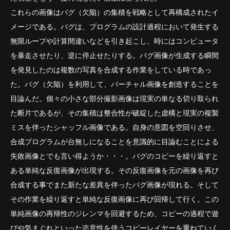
これらの画像はバグ（欠陥）の集積を戦略として再構成されたイ
メージである。バグは、プログラムの設計過程において発生する
無限ループや計算間違いなどを引き起こし、時にはコンピュータ
を暴走させたり、逆に停止せたりする。バグ画像が生成する瞬間
を発見したのは複数の写真を合成する作業をしている時であっ
た。バグ（欠陥）を利用して、バーチャル画像を創造することを
目論んだ。個々の小さな部分撮影画像は現実の単なる切り取られ
た断片であるが、その集積は整合性が破綻した虚構と現実の複製
ミスを伴ったシャッフル画像である。自身の意図を空回りさせ、
合成プログラムが台無しになることを意識的に目論むことによる
失敗画像とでも言い得ようか・・・。バグのコピーを繰り返すと
ある単純な反復画像が出現する。その反復画像を元の画像を再び
合成する事でまた新たな差異を伴ったバグ画像が現れる。そして
その作業を繰り返すと単純な反復画像に再び回帰して行く。この
単純画像の再帰性のジレンマを回避するため、コピーの過程で遊
びや気まぐれといった恣意性を伴うコピーレイヤーを重ねていく