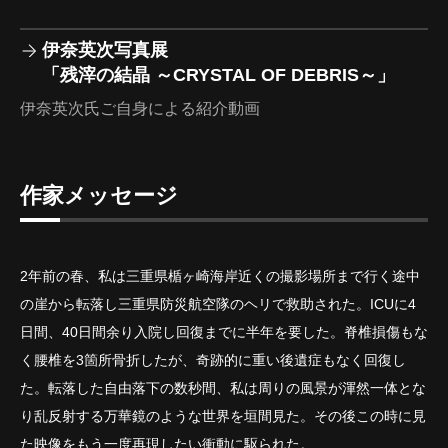
伊奈英次写真展
「残滓の結晶 ～CRYSTAL OF DEBRIS～」
伊奈英次氏ご自身による紹介動画
作家メッセージ
2年前の春、私は三重県楯ヶ崎海岸近くの撮影場所まで行く途中
の崖から転落し三重県防災航空隊のヘリで救助された。ICUに4
日間、40日間余り入院し回復までに半年を要した。脊椎損傷もな
く腰椎を3箇所骨折したが、奇跡的に重い後遺症もなく回復し
た。転落した自由落下の数秒間、私は周りの風景が渾然一体とな
り乱反射する万華鏡のような世界を垣間見た。その後この時に見
た映像をもう一度再現したい衝動に駆られた。