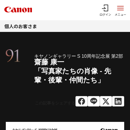
このページの本文へ
ログイン
メニュー
個人のお客さま
キヤノンギャラリー S 10周年記念展 第2部
齋藤 康一
「写真家たちの肖像 - 先
輩・後輩・仲間たち」