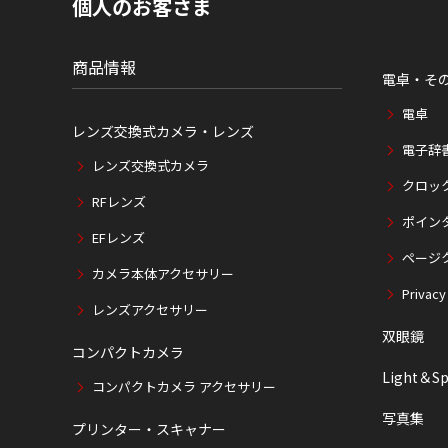
個人のお客さま
在
位
置
商品情報
電卓・そ
電卓
レンズ交換式カメラ・レンズ
電子辞
レンズ交換式カメラ
クロッ
RFレンズ
ポイン
EFレンズ
ページ
カメラ本体アクセサリー
Privacy
レンズアクセサリー
双眼鏡
コンパクトカメラ
Light＆Sp
コンパクトカメラ アクセサリー
写真集
プリンター・スキャナー