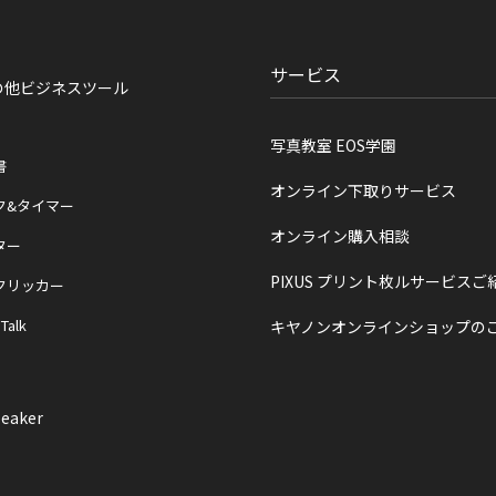
サービス
の他ビジネスツール
写真教室 EOS学園
書
オンライン下取りサービス
ク&タイマー
オンライン購入相談
ター
PIXUS プリント枚ルサービスご
クリッカー
 Talk
キヤノンオンラインショップの
eaker