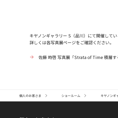
キヤノンギャラリー S（品川）にて開催している“佐
詳しくは各写真展ページをご確認ください。
佐藤 時啓 写真展「Strata of Time
サ
個人のお客さま
ショールーム
キヤノンギ
イ
ト
内
の
現