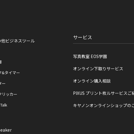
サービス
の他ビジネスツール
写真教室 EOS学園
書
オンライン下取りサービス
ク&タイマー
オンライン購入相談
ター
PIXUS プリント枚ルサービスご
クリッカー
 Talk
キヤノンオンラインショップの
eaker