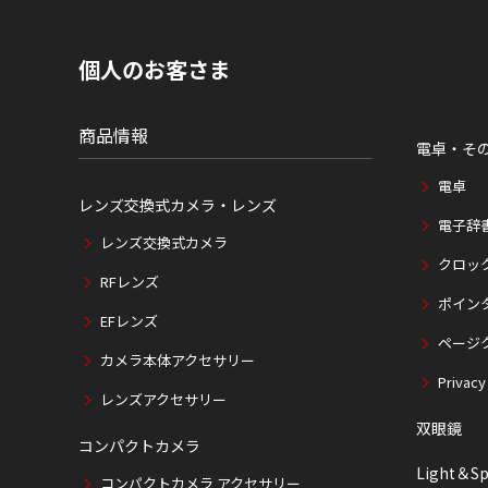
内
の
現
個人のお客さま
在
位
置
商品情報
電卓・そ
電卓
レンズ交換式カメラ・レンズ
電子辞
レンズ交換式カメラ
クロッ
RFレンズ
ポイン
EFレンズ
ページ
カメラ本体アクセサリー
Privacy
レンズアクセサリー
双眼鏡
コンパクトカメラ
Light＆Sp
コンパクトカメラ アクセサリー