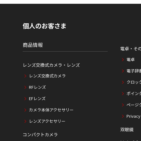
内
の
現
在
個人のお客さま
位
置
商品情報
電卓・そ
電卓
レンズ交換式カメラ・レンズ
電子辞
レンズ交換式カメラ
クロッ
RFレンズ
ポイン
EFレンズ
ページ
カメラ本体アクセサリー
Privacy
レンズアクセサリー
双眼鏡
コンパクトカメラ