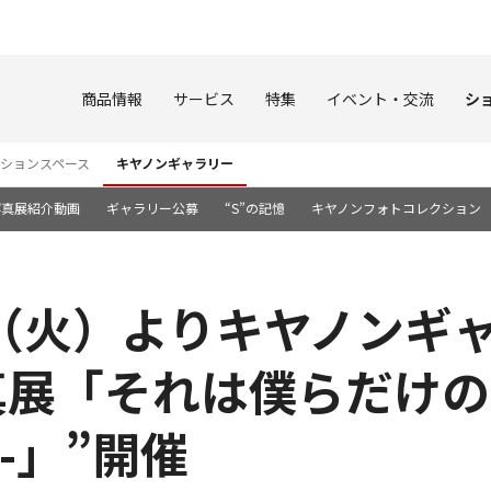
このページの本文へ
商品情報
サービス
特集
イベント・交流
シ
ションスペース
キヤノンギャラリー
写真展紹介動画
ギャラリー公募
“S”の記憶
キヤノンフォトコレクション
7日（火）よりキヤノンギ
展「それは僕らだけの言葉 
ns-」”開催