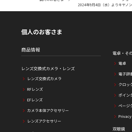
イ
2024年9月4日（水）よりキヤ
ト
内
の
現
在
個人のお客さま
位
置
商品情報
電卓・そ
電卓
レンズ交換式カメラ・レンズ
電子辞
レンズ交換式カメラ
クロッ
RFレンズ
ポイン
EFレンズ
ページ
カメラ本体アクセサリー
Privacy
レンズアクセサリー
双眼鏡