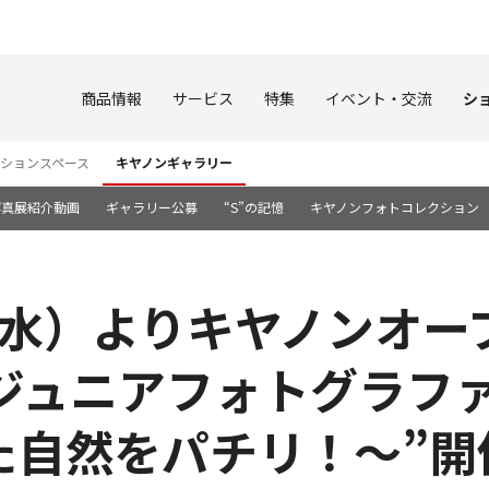
このページの本文へ
商品情報
サービス
特集
イベント・交流
シ
ションスペース
キヤノンギャラリー
写真展紹介動画
ギャラリー公募
“S”の記憶
キヤノンフォトコレクション
日（水）よりキヤノンオ
ジュニアフォトグラファ
た自然をパチリ！～”開