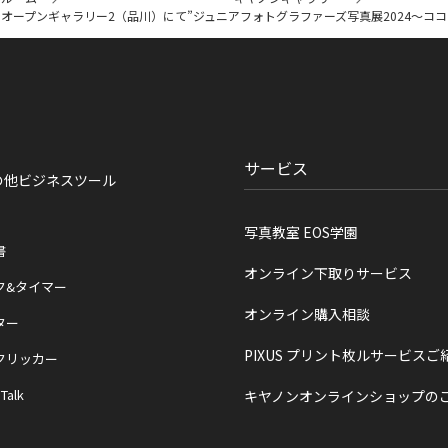
ノンオープンギャラリー2（品川）にて”ジュニアフォトグラファーズ写真展2024～コ
サービス
の他ビジネスツール
写真教室 EOS学園
書
オンライン下取りサービス
ク&タイマー
オンライン購入相談
ター
PIXUS プリント枚ルサービスご
クリッカー
 Talk
キヤノンオンラインショップの