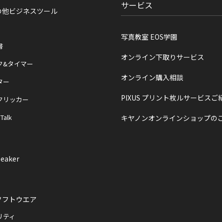
サービス
の他ビジネスツール
写真教室 EOS学園
書
オンライン下取りサービス
ク&タイマー
オンライン購入相談
ター
PIXUS プリント枚ルサービスご
クリッカー
 Talk
キヤノンオンラインショップの
eaker
ソフトウエア
リティ