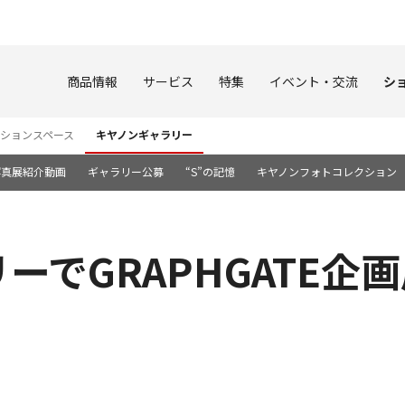
このページの本文へ
商品情報
サービス
特集
イベント・交流
シ
ションスペース
キヤノンギャラリー
写真展紹介動画
ギャラリー公募
“S”の記憶
キヤノンフォトコレクション
ーでGRAPHGATE企