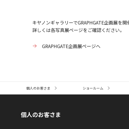
キヤノンギャラリーでGRAPHGATE企画展を
詳しくは各写真展ページをご確認ください。
GRAPHGATE企画展ページへ
サ
個人のお客さま
ショールーム
イ
ト
内
の
現
個人のお客さま
在
位
置