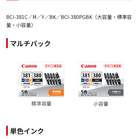
BCI-381C／M／Y／BK／BCI-380PGBK（大容量・標準容
量・小容量）
マルチパック
単色インク