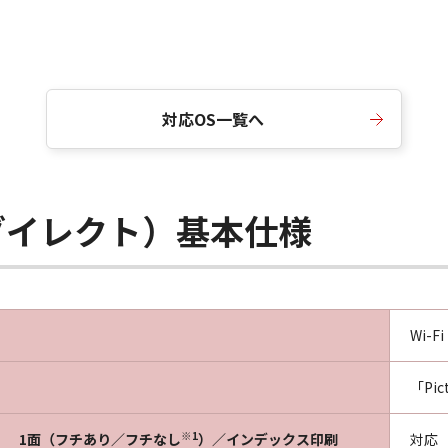
対応OS一覧へ
メラダイレクト）基本仕様
Wi-Fi
「Pi
※1
1面（フチあり／フチなし
）／インデックス印刷
対応