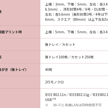
上端：3mm、下端：5mm、左右：各3.
6.3mm）、洋形封筒4号／6号・DL封筒
時
左右：各5.6mm（長形封筒3号／4号は下
6mm、スクエア（89mm）は上下左右5
両面プリント時
上端：5mm、下端：5mm、左右：各3.4
後トレイ／カセット
紙
後トレイ100枚／カセット250枚
はがき（後トレイ）
40枚
2行モノクロ
IEEE 802.11n／IEEE802.11g／IEEE80
※9
USB
Wi-Fiと有線LANは同時使用不可
※