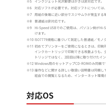
インクジェット光沢郵便はがきは非対応です。
※5
対応ソフトが必要です。対応ソフトについては
※6
用紙の後端に近い部分でスジやムラが発生する
※7
普通紙は非対応です。
※8
Hi-Speed USBでのご使用は、パソコン側がH
※9
けます。
ISO7779規格に基づいて測定した普通紙／モ
※10
初めてプリンターをご使用になるときは、印刷
※11
インクカートリッジで印刷できる枚数よりも、
トリッジではなく、2回目以降に取り付けたイ
Windows用のセットアップCD-ROMのみ同
※12
操作などに関する詳しい取扱い説明書は同梱して
※13
経由での閲覧となるため、インターネット環境
対応OS