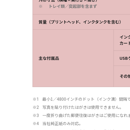
トレイ類／突起部を含まず
※
質量（プリントヘッド、インクタンクを含む）
イン
カー
主な付属品
USB
その
最小1／4800インチのドット（インク滴）間隔
※1
写真を貼り付けたはがきは使用できません。
※2
一度折り曲げた郵便往復はがきはご使用になれ
※3
当社純正紙のみ対応。
※4