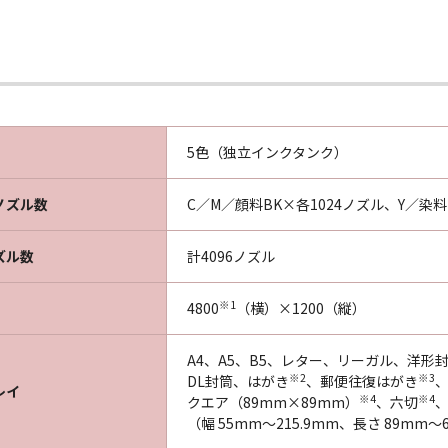
5色（独立インクタンク）
ノズル数
C／M／顔料BK×各1024ノズル、Y／染料
ズル数
計4096ノズル
※1
4800
（横）×1200（縦）
A4、A5、B5、レター、リーガル、洋形
※2
※3
DL封筒、はがき
、郵便往復はがき
レイ
※4
※4
クエア（89mm×89mm）
、六切
、
（幅 55mm～215.9mm、長さ 89mm～