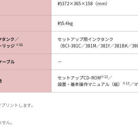
約372×365×158（mm）
約5.4kg
クタンク／
セットアップ用インクタンク
※11
トリッジ
（BCI-381C／381M／381Y／381BK／3
ケーブル
－
※12
セットアップCD-ROM
／
他
※13
設置・基本操作マニュアル（紙）
／マ
でプリントします。
ません。