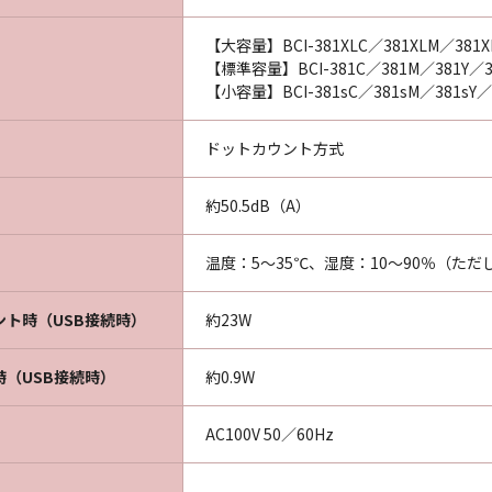
【大容量】BCI-381XLC／381XLM／381XL
【標準容量】BCI-381C／381M／381Y／3
【小容量】BCI-381sC／381sM／381sY／
ドットカウント方式
約50.5dB（A）
温度：5～35℃、湿度：10～90％（た
ント時（USB接続時）
約23W
時（USB接続時）
約0.9W
AC100V 50／60Hz