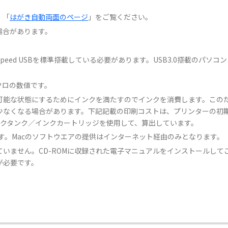
、「
はがき自動両面のページ
」をご覧ください。
場合があります。
i-Speed USBを標準搭載している必要があります。USB3.0搭載のパソコ
ノクロの数値です。
可能な状態にするためにインクを満たすのでインクを消費します。この
少なくなる場合があります。下記記載の印刷コストは、プリンターの初
ンクタンク／インクカートリッジを使用して、算出しています。
梱です。Macのソフトウエアの提供はインターネット経由のみとなります。
いません。CD-ROMに収録された電子マニュアルをインストールし
が必要です。