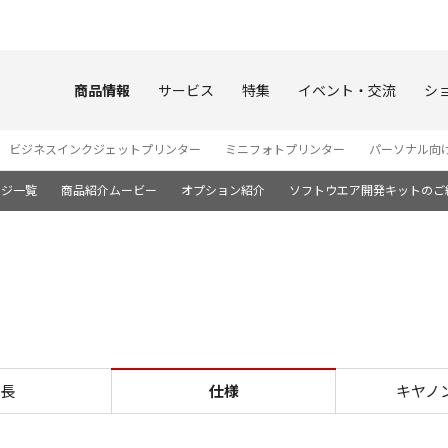
このページの本文へ
商品情報
サービス
特集
イベント・交流
シ
ビジネスインクジェットプリンター
ミニフォトプリンター
パーソナル向
ージ一覧
商品紹介ムービー
オプション紹介
ソフトウエア開発キットのご
仕様 TR703a
長
仕様
キヤノ