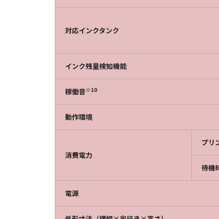
対応インクタンク
インク残量検知機能
※10
稼働音
動作環境
プリ
消費電力
待機
電源
外形寸法（横幅×奥行き×高さ）