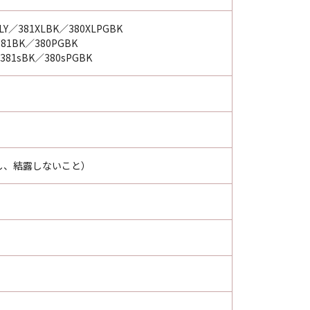
Y／381XLBK／380XLPGBK
81BK／380PGBK
381sBK／380sPGBK
だし、結露しないこと）