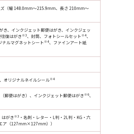
幅 148.0mm～215.9mm、長さ 210mm～
がき、インクジェット郵便はがき、インクジェッ
※3
※4
便往復はがき
、封筒、フォトシールセット
、
※4
ジナルマグネットシート
、ファインアート紙
※4
）、オリジナルネイルシール
※6
がき（郵便はがき）、インクジェット郵便はがき
、
※3
・はがき
・名刺・レター・L判・2L判・KG・六
ア（127mm×127mm））