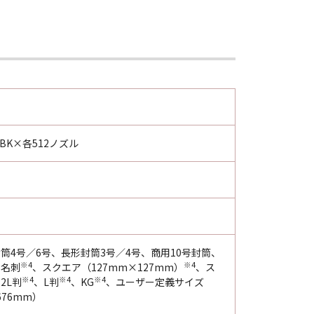
BK×各512ノズル
封筒4号／6号、長形封筒3号／4号、商用10号封筒、
※4
※4
、名刺
、スクエア（127mm×127mm）
、ス
※4
※4
※4
2L判
、L判
、KG
、ユーザー定義サイズ
676mm）