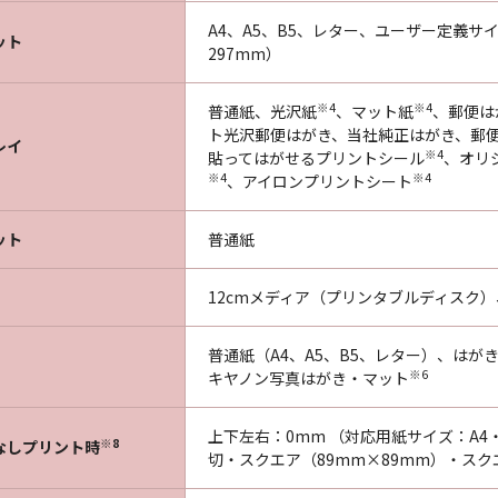
A4、A5、B5、レター、ユーザー定義サイズ（
ット
297mm）
※4
※4
普通紙、光沢紙
、マット紙
、郵便は
ト光沢郵便はがき、当社純正はがき、郵
レイ
※4
貼ってはがせるプリントシール
、オリ
※4
※4
、アイロンプリントシート
ット
普通紙
12cmメディア（プリンタブルディスク
普通紙（A4、A5、B5、レター）、は
※6
キヤノン写真はがき・マット
上下左右：0mm （対応用紙サイズ：A4
※8
なしプリント時
切・スクエア（89mm×89mm）・スクエ