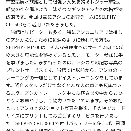
市型高層水族館として根強い人気を誇るレジャー施設。
都会の空を飛ぶように泳ぐペンギンやアシカの水槽が特
徴的です。今回は主にアシカの飼育チームにSELPHY
CP1500をご活用いただきました。
「当館はリピーターも多く、特にアシカエリアでは推し
のアシカに会うために毎週のように通われる方も。
SELPHY CP1500は、そんな来館者へのサービス向上のた
め大きな可能性を秘めていると思い、モニター参加に手
を挙げました。まず行ったのは、アシカとの記念写真の
プリントサービスです。当館では以前から、アシカのト
レーニングの一環としてボイストレーニングをしていま
す。飼育スタッフだけでなくどんな人の声にも反応でき
るよう、アシカトレーニング中にお客さまの中からおひ
とりにお声がけし、ご協力いただいています。そのお礼
としてアシカとの2ショット写真を撮影、その場でカード
サイズにプリントしてお渡しするサービスを行いまし
た。SELPHY CP1500は外付けバッテリーを使えば、電源
がない場所でも利用OK。パフォーマンスステージ周辺は