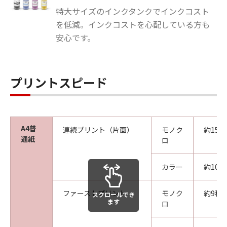
特大サイズのインクタンクでインクコスト
を低減。インクコストを心配している方も
安心です。
プリントスピード
A4普
連続プリント（片面）
モノク
約15.0
通紙
ロ
カラー
約10.0
ファーストプリント
モノク
約9秒
スクロールでき
ます
ロ