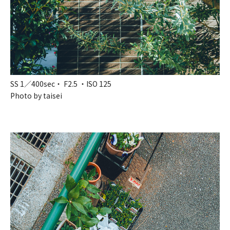
SS 1／400sec・ F2.5 ・ISO 125
Photo by taisei