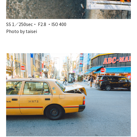
SS 1／250sec・ F2.8 ・ISO 400
Photo by taisei