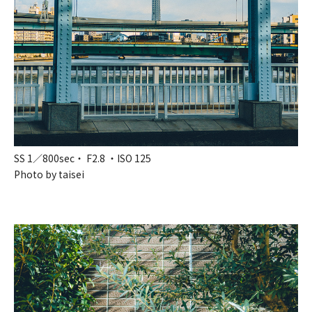
SS 1／800sec・ F2.8 ・ISO 125
Photo by taisei