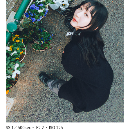
SS 1／500sec・ F2.2 ・ISO 125