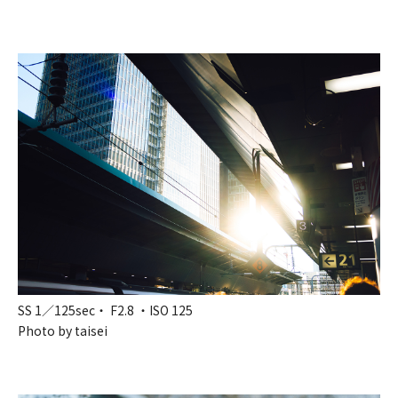
SS 1／125sec・ F2.8 ・ISO 125
Photo by taisei