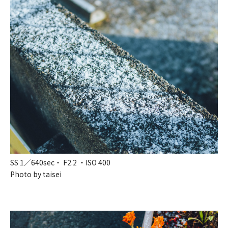
SS 1／640sec・ F2.2 ・ISO 400
Photo by taisei