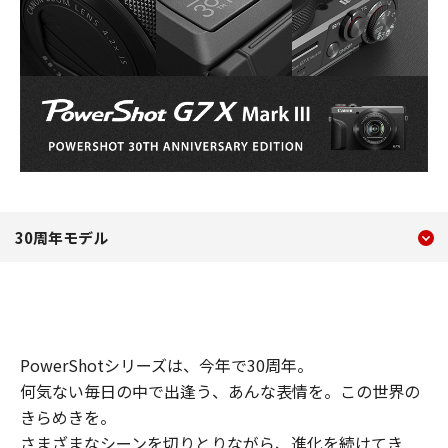
現在のコンテンツ
30周年モデル PowerShot G7 X 
30周年モデル
コンテンツメニュー
PowerShotシリーズは、今年で30周年。
何気ない毎日の中で出逢う、あんな表情を。この世界の
きらめきを。
さまざまなシーンを切りとりながら、進化を続けてき