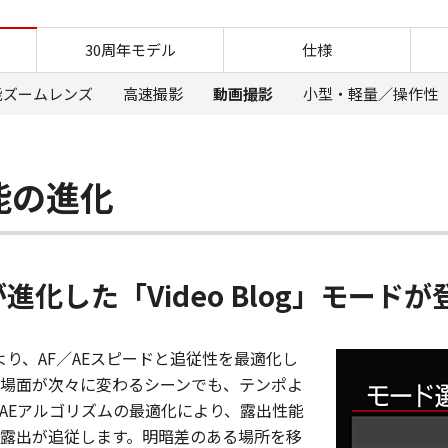
動画撮影 PowerShot G7 X Mar
30周年モデル
仕様
能ズームレンズ
高速撮影
動画撮影
小型・軽量／操作性
能の進化
進化した「Video Blog」モードが
.0）により、AF／AEスピードと追従性を最適化し
ます。場面が次々に変わるシーンでも、テンポよ
AEアルゴリズムの最適化により、露出性能
露出が追従します。明暗差のある場所を移