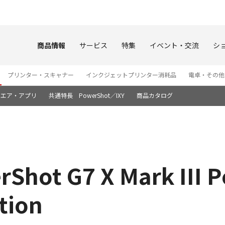
このページの本文へ
商品情報
サービス
特集
イベント・交流
シ
プリンター・スキャナー
インクジェットプリンター消耗品
電卓・その他
ウエア・アプリ
共通特長 PowerShot／IXY
商品カタログ
t G7 X Mark III P
tion