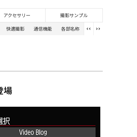
k III PowerShot 30th Anniversary Edition
アクセサリー
撮影サンプル
快適撮影
通信機能
各部名称
登場