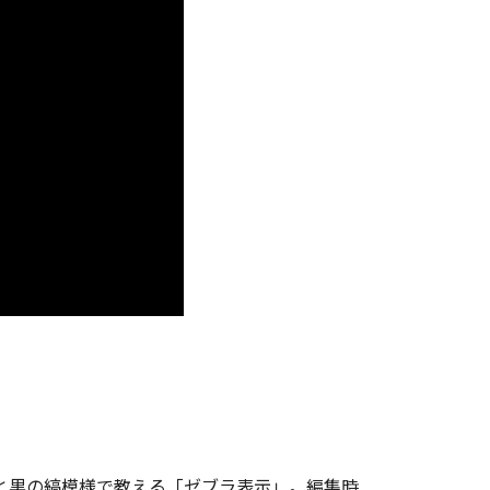
白と黒の縞模様で教える「ゼブラ表示」。編集時