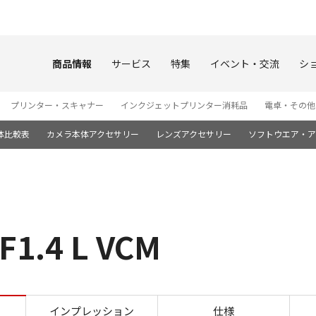
このページの本文へ
商品情報
サービス
特集
イベント・交流
シ
プリンター・スキャナー
インクジェットプリンター消耗品
電卓・その他
体比較表
カメラ本体アクセサリー
レンズアクセサリー
ソフトウエア・ア
1.4 L VCM
特長 RF85mm F1.4 L VCM
インプレッション
仕様