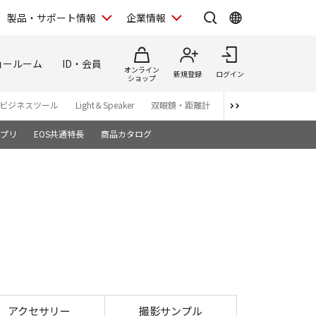
製品・サポート情報
企業情報
ョールーム
ID・会員
オンライン
新規登録
ログイン
ショップ
ビジネスツール
Light＆Speaker
双眼鏡・距離計
写真集
アプリ・ソ
プリ
EOS共通特長
商品カタログ
アクセサリー
撮影サンプル