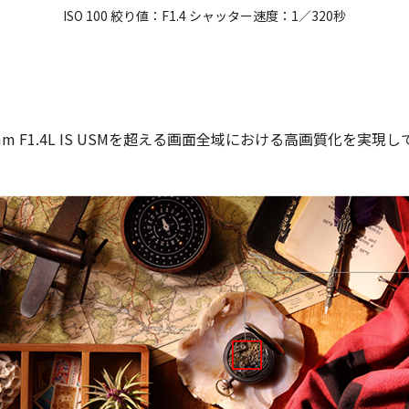
ISO 100 絞り値：F1.4 シャッター速度：1／320秒
m F1.4L IS USMを超える画面全域における高画質化を実現