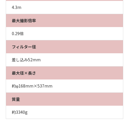
4.3m
最大撮影倍率
0.29倍
フィルター径
差し込み52mm
最大径×長さ
約φ168mm×537mm
質量
約3340g