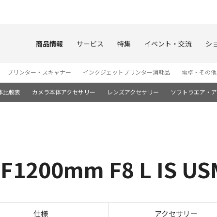
このページの本文へ
商品情報
サービス
特集
イベント・交流
シ
プリンター・スキャナー
インクジェットプリンター消耗品
電卓・その他
体比較表
カメラ本体アクセサリー
レンズアクセサリー
ソフトウエア・ア
00mm F8 L IS US
撮影サンプル RF1200mm F8 
仕様
アクセサリー