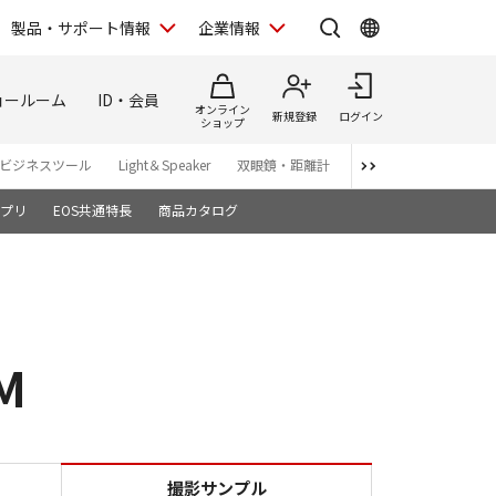
製品・サポート情報
企業情報
ョールーム
ID・会員
オンライン
新規登録
ログイン
ショップ
ビジネスツール
Light＆Speaker
双眼鏡・距離計
写真集
アプリ・ソ
プリ
EOS共通特長
商品カタログ
M
L IS USM
撮影サンプル