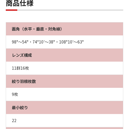
商品仕様
画角（水平・垂直・対角線）
98°〜54°・74°10'〜38°・108°10'〜63°
レンズ構成
11群16枚
絞り羽根枚数
9枚
最小絞り
22