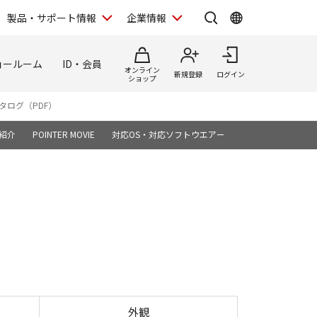
製品・サポート情報
企業情報
ョールーム
ID・会員
オンライン
新規登録
ログイン
ショップ
タログ（PDF）
紹介
POINTER MOVIE
対応OS・対応ソフトウエア一覧
00-RC
外観