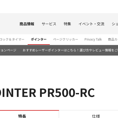
このページの本文へ
商品情報
サービス
特集
イベント・交流
シ
ロック＆タイマー
ポインター
ページクリッカー
Privacy Talk
商品カ
ションページ
おすすめレーザーポインターはこちら！選び方やレビュー情報をご
NTER PR500-RC
特長 LASER POINTER PR5
特長
仕様